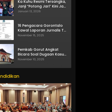
Ka Kuhu Resmi Tersangka,
Janji “Potong Jari” Kini Jadi
Bumerang
Januari 13, 2026
16 Pengacara Gorontalo
Kawal Laporan Jurnalis TV
One
November 15, 2025
Pemkab Gorut Angkat
Bicara Soal Dugaan Kasus
Asusila Oknum ASN
November 10, 2025
ndidikan