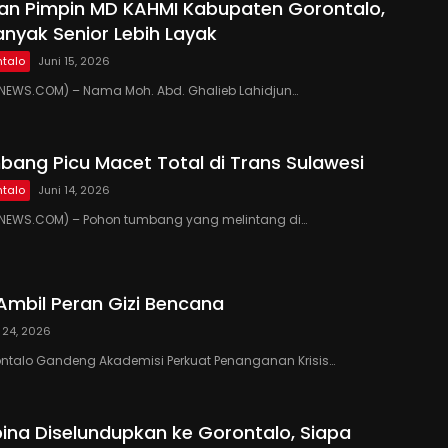
kan Pimpin MD KAHMI Kabupaten Gorontalo,
anyak Senior Lebih Layak
talo
Juni 15, 2026
EWS.COM) – Nama Moh. Abd. Ghalieb Lahidjun…
ang Picu Macet Total di Trans Sulawesi
talo
Juni 14, 2026
EWS.COM) – Pohon tumbang yang melintang di…
Ambil Peran Gizi Bencana
 24, 2026
ontalo Gandeng Akademisi Perkuat Penanganan Krisis…
ipina Diselundupkan ke Gorontalo, Siapa