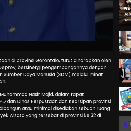
Pre
Jel
Ma
Nov
Sa
aan di provinsi Gorontalo, turut diharapkan oleh
 Deprov, bersinergi pengembangannya dengan
tan Sumber Daya Manusia (SDM) melalui minat
an.
, Muhammad Nasir Majid, dalam rapat
 dan Dinas Perpustaan dan Kearsipan provinsi
dibangun atau minimal disediakan sebuah ruang
ek wisata yang tersebar di provinsi ke 32 di