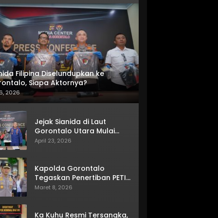
nida Filipina Diselundupkan ke
ontalo, Siapa Aktornya?
6, 2026
Jejak Sianida di Laut
Gorontalo Utara Mulai
Terkuak
April 23, 2026
Kapolda Gorontalo
Tegaskan Penertiban PETI
Terus Berjalan
Maret 8, 2026
Ka Kuhu Resmi Tersangka,