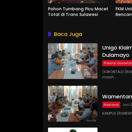
Pohon Tumbang Picu Macet
FKM Uni
Total di Trans Sulawesi
Benca
Baca Juga
Unigo Klaim
Dulamayo
Provinsi Goronta
GORONTALO (RGN
masih…
Wamentan 
Nasional
Juni 
KAMPUS (RGNEWS