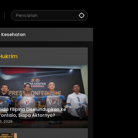
Kesehatan
Hukrim
nida Filipina Diselundupkan ke
ontalo, Siapa Aktornya?
6, 2026