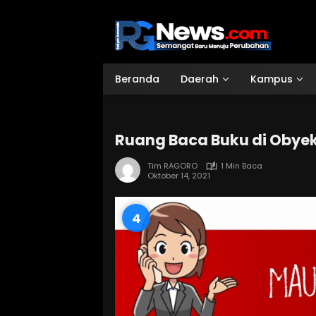
Langsung
ke
konten
Beranda
Daerah
Kampus
Ruang Baca Buku di Obye
Tim RAGORO
1 Min Baca
Oktober 14, 2021
3