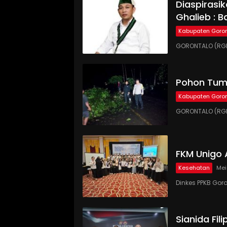
Diaspirasi
Ghalieb : B
Kabupaten Goron
GORONTALO (RGN
Pohon Tumb
Kabupaten Goron
GORONTALO (RGN
FKM Unigo 
Kesehatan
Mei
Dinkes PPKB Gor
Sianida Fil