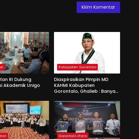
al
Kabupaten Gorontalo
an RI Dukung
Diaspirasikan Pimpin MD
si Akademik Unigo
KAHMI Kabupaten
Gorontalo, Ghalieb : Banyak
Senior Lebih Layak
atan
Gorontalo Utara