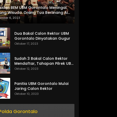
siden BEM UBM Gorontalo Meningal
ang Wisuda. Orang Tua Berlinang Air
ta Menerima SKL dan Pemasangan
ember 6, 2023
lempang
Dua Bakal Calon Rektor UBM
Gorontalo Dinyatakan Gugur
Oktober 17, 2023
Sudah 3 Bakal Calon Rektor
Mendaftar, Tahapan Pilrek UBM
Gorontalo Makin Seru
Oktober 12, 2023
Panitia UBM Gorontalo Mulai
Jaring Calon Rektor
Oktober 10, 2023
Polda Gorontalo