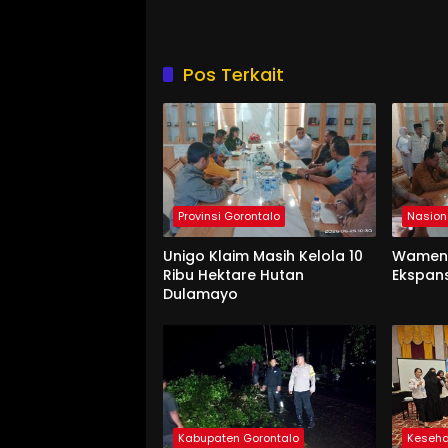
Pos Terkait
Provinsi Gorontalo
Nasion
Unigo Klaim Masih Kelola 10
Wament
Ribu Hektare Hutan
Ekspan
Dulamayo
Kabupaten Gorontalo
Keseh