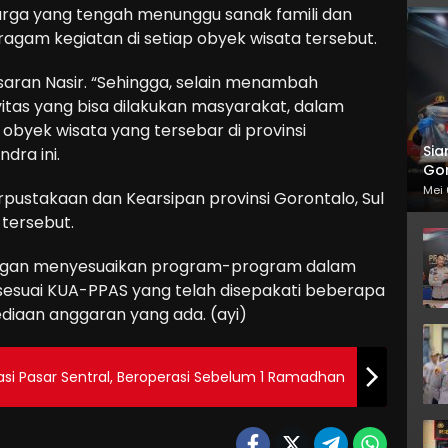
uarga yang tengah menunggu sanak famili dan
gam kegiatan di setiap obyek wisata tersebut.
aran Nasir. “Sehingga, selain menambah
vitas yang bisa dilakukan masyarakat, dalam
obyek wisata yang tersebar di provinsi
Sia
ndra ini.
Gor
Mei 
rpustakaan dan Kearsipan provinsi Gorontalo, Sul
 tersebut.
engan menyesuaikan program-program dalam
esuai KUA-PPAS yang telah disepakati beberapa
diaan anggaran yang ada. (ayi)
asi Pasar Sentral, Beroperasi Sebelum 1 Ramadhan