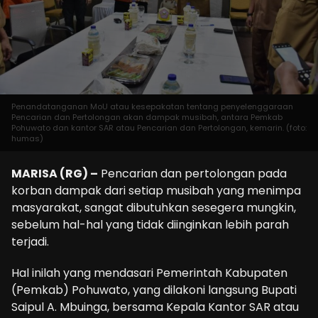
Penandatanganan MoU atau kesepakatan tentang penyelenggaraan
Pencarian dan Pertolongan akan dampak musibah, antara Pemkab
Pohuwato dan kantor SAR atau Pencarian dan Pertolongan, kemarin. (foto:
humas)
MARISA (RG) –
Pencarian dan pertolongan pada
korban dampak dari setiap musibah yang menimpa
masyarakat, sangat dibutuhkan sesegera mungkin,
sebelum hal-hal yang tidak diinginkan lebih parah
terjadi.
Hal inilah yang mendasari Pemerintah Kabupaten
(Pemkab) Pohuwato, yang dilakoni langsung Bupati
Saipul A. Mbuinga, bersama Kepala Kantor SAR atau