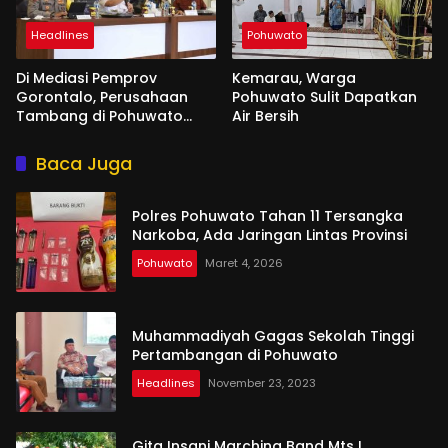
Headlines
Pohuwato
Di Mediasi Pemprov
Kemarau, Warga
Gorontalo, Perusahaan
Pohuwato Sulit Dapatkan
Tambang di Pohuwato
Air Bersih
Akan Kucurkan Tali Asih ke
Ribuan Penambang
Baca Juga
Polres Pohuwato Tahan 11 Tersangka
Narkoba, Ada Jaringan Lintas Provinsi
Pohuwato
Maret 4, 2026
Muhammadiyah Gagas Sekolah Tinggi
Pertambangan di Pohuwato
Headlines
November 23, 2023
Gita Insani Marching Band Mts I