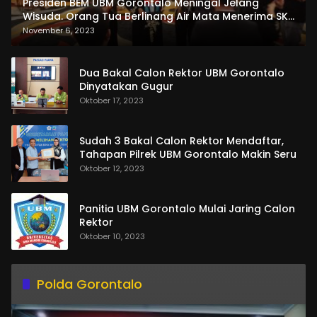
Presiden BEM UBM Gorontalo Meningal Jelang
Wisuda. Orang Tua Berlinang Air Mata Menerima SKL
dan Pemasangan Salempang
November 6, 2023
Dua Bakal Calon Rektor UBM Gorontalo
Dinyatakan Gugur
Oktober 17, 2023
Sudah 3 Bakal Calon Rektor Mendaftar,
Tahapan Pilrek UBM Gorontalo Makin Seru
Oktober 12, 2023
Panitia UBM Gorontalo Mulai Jaring Calon
Rektor
Oktober 10, 2023
Polda Gorontalo