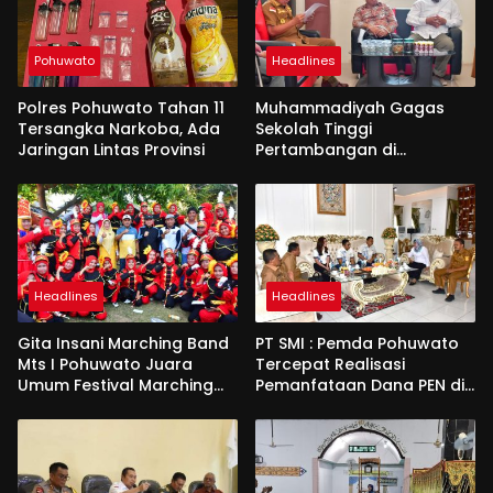
Pohuwato
Headlines
Polres Pohuwato Tahan 11
Muhammadiyah Gagas
Tersangka Narkoba, Ada
Sekolah Tinggi
Jaringan Lintas Provinsi
Pertambangan di
Pohuwato
Headlines
Headlines
Gita Insani Marching Band
PT SMI : Pemda Pohuwato
Mts I Pohuwato Juara
Tercepat Realisasi
Umum Festival Marching
Pemanfataan Dana PEN di
Band di Makassar
Gorontalo