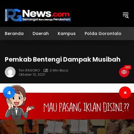
Langsung
ke
konten
Beranda
Daerah
Kampus
Polda Gorontalo
H
Pemkab Bentengi Dampak Musibah
486
Tim RAGORO
2 Min Baca
Oktober 13, 2021
3
×