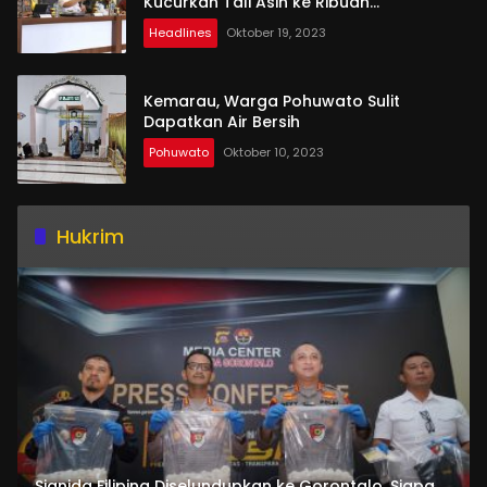
Kucurkan Tali Asih ke Ribuan
Penambang
Headlines
Oktober 19, 2023
Kemarau, Warga Pohuwato Sulit
Dapatkan Air Bersih
Pohuwato
Oktober 10, 2023
Hukrim
Sianida Filipina Diselundupkan ke Gorontalo, Siapa