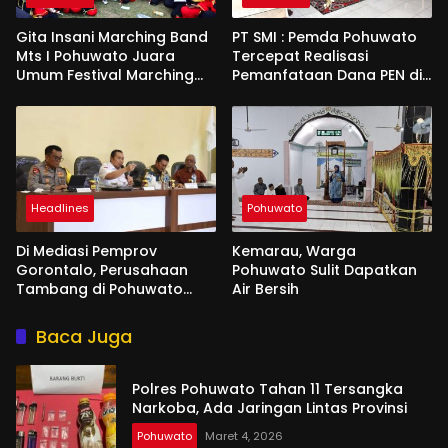
Gita Insani Marching Band
PT SMI : Pemda Pohuwato
Mts I Pohuwato Juara
Tercepat Realisasi
Umum Festival Marching
Pemanfataan Dana PEN di
Band di Makassar
Gorontalo
Headlines
Pohuwato
Di Mediasi Pemprov
Kemarau, Warga
Gorontalo, Perusahaan
Pohuwato Sulit Dapatkan
Tambang di Pohuwato
Air Bersih
Akan Kucurkan Tali Asih ke
Ribuan Penambang
Baca Juga
Polres Pohuwato Tahan 11 Tersangka
Narkoba, Ada Jaringan Lintas Provinsi
Pohuwato
Maret 4, 2026