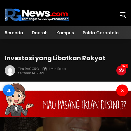
Langsung
ke
konten
Beranda
Daerah
Kampus
Polda Gorontalo
H
Investasi yang Libatkan Rakyat
524
Tim RAGORO
1 Min Baca
Oktober 13, 2021
3
×