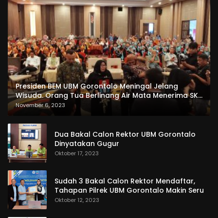
Presiden BEM UBM Gorontalo Meningal Jelang
Wisuda. Orang Tua Berlinang Air Mata Menerima SKL
dan Pemasangan Salempang
November 6, 2023
Dua Bakal Calon Rektor UBM Gorontalo
Dinyatakan Gugur
Oktober 17, 2023
Sudah 3 Bakal Calon Rektor Mendaftar,
Tahapan Pilrek UBM Gorontalo Makin Seru
Oktober 12, 2023