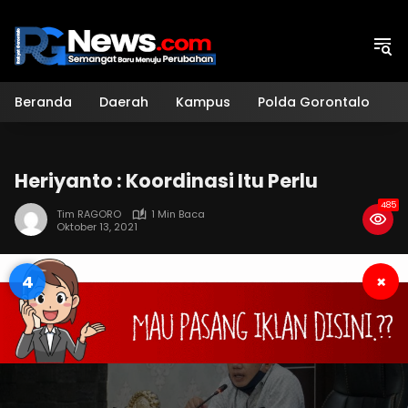
Langsung
ke
konten
Beranda
Daerah
Kampus
Polda Gorontalo
H
Heriyanto : Koordinasi Itu Perlu
485
Tim RAGORO
1 Min Baca
Oktober 13, 2021
3
×