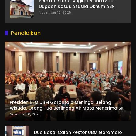
Pemkab Gorut Angkat Bicara Soal
Dugaan Kasus Asusila Oknum ASN
November 10, 2025
Pendidikan
Presiden BEM UBM Gorontalo Meningal Jelang
Wisuda. Orang Tua Berlinang Air Mata Menerima SKL
dan Pemasangan Salempang
November 6, 2023
Dua Bakal Calon Rektor UBM Gorontalo