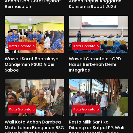
Adhan Siap Coret Pejabat
Adhan Hapus Anggaran
Bermasalah
Konsumsi Rapat 2026
Kota Gorontalo
Kota Gorontalo
Wawali Sorot Bobroknya
Wawali Gorontalo : OPD
Manajemen RSUD Aloei
Harus Berbenah Demi
Saboe
Integritas
Kota Gorontalo
Kota Gorontalo
Wali Kota Adhan Dambea
Resto Milik Santika
Minta Lahan Bangunan BSG
Dibongkar Satpol PP, Wali