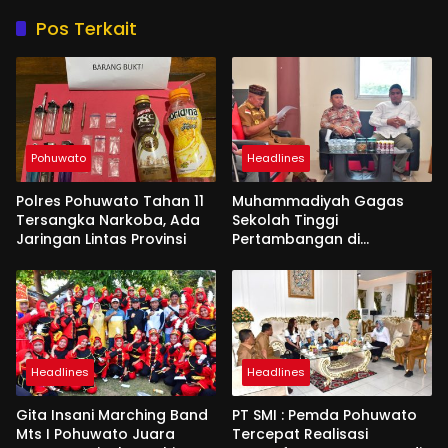
Pos Terkait
Pohuwato
Headlines
Polres Pohuwato Tahan 11
Muhammadiyah Gagas
Tersangka Narkoba, Ada
Sekolah Tinggi
Jaringan Lintas Provinsi
Pertambangan di
Pohuwato
Headlines
Headlines
Gita Insani Marching Band
PT SMI : Pemda Pohuwato
Mts I Pohuwato Juara
Tercepat Realisasi