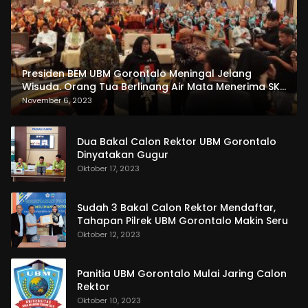
Presiden BEM UBM Gorontalo Meningal Jelang
Wisuda. Orang Tua Berlinang Air Mata Menerima SKL
dan Pemasangan Salempang
November 6, 2023
Dua Bakal Calon Rektor UBM Gorontalo
Dinyatakan Gugur
Oktober 17, 2023
Sudah 3 Bakal Calon Rektor Mendaftar,
Tahapan Pilrek UBM Gorontalo Makin Seru
Oktober 12, 2023
Panitia UBM Gorontalo Mulai Jaring Calon
Rektor
Oktober 10, 2023