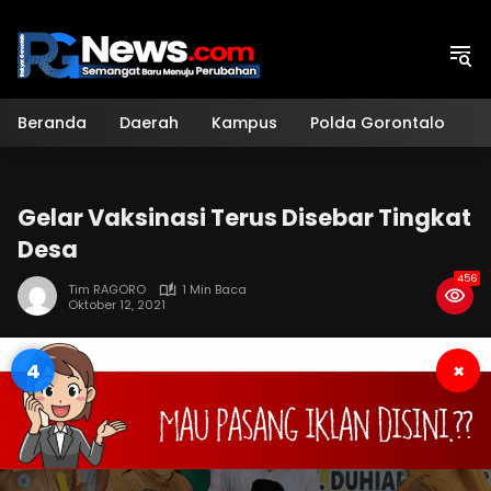
Langsung
ke
konten
Beranda
Daerah
Kampus
Polda Gorontalo
H
Gelar Vaksinasi Terus Disebar Tingkat
Desa
456
Tim RAGORO
1 Min Baca
Oktober 12, 2021
3
×