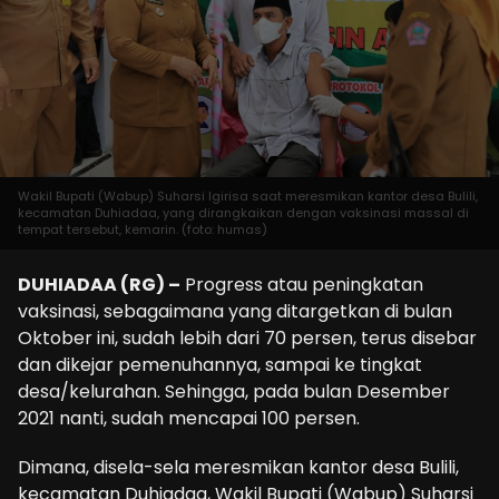
Wakil Bupati (Wabup) Suharsi Igirisa saat meresmikan kantor desa Bulili,
kecamatan Duhiadaa, yang dirangkaikan dengan vaksinasi massal di
tempat tersebut, kemarin. (foto: humas)
DUHIADAA (RG) –
Progress atau peningkatan
vaksinasi, sebagaimana yang ditargetkan di bulan
Oktober ini, sudah lebih dari 70 persen, terus disebar
dan dikejar pemenuhannya, sampai ke tingkat
desa/kelurahan. Sehingga, pada bulan Desember
2021 nanti, sudah mencapai 100 persen.
Dimana, disela-sela meresmikan kantor desa Bulili,
kecamatan Duhiadaa, Wakil Bupati (Wabup) Suharsi