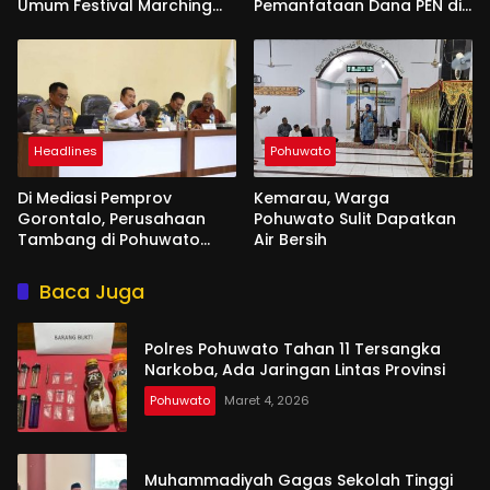
Umum Festival Marching
Pemanfataan Dana PEN di
Band di Makassar
Gorontalo
Headlines
Pohuwato
Di Mediasi Pemprov
Kemarau, Warga
Gorontalo, Perusahaan
Pohuwato Sulit Dapatkan
Tambang di Pohuwato
Air Bersih
Akan Kucurkan Tali Asih ke
Ribuan Penambang
Baca Juga
Polres Pohuwato Tahan 11 Tersangka
Narkoba, Ada Jaringan Lintas Provinsi
Pohuwato
Maret 4, 2026
Muhammadiyah Gagas Sekolah Tinggi