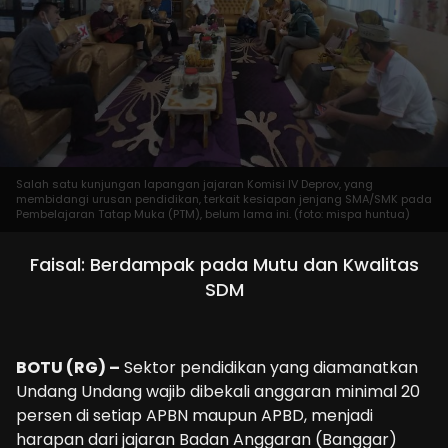
Salah satu kunjungan lapangan jajaran Komisi IV Deprov, yang
membidangi urusan pendidikan, terkait kesiapan jenjang SMA/SMK pada
Pembelajaran Tatap Muka (PTM), belum lama ini. (foto: mispa huntua)
Faisal: Berdampak pada Mutu dan Kwalitas
SDM
BOTU (RG) –
Sektor pendidikan yang diamanatkan
Undang Undang wajib dibekali anggaran minimal 20
persen di setiap APBN maupun APBD, menjadi
harapan dari jajaran Badan Anggaran (Banggar)