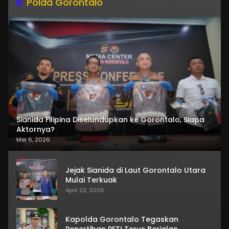
Polda Gorontalo
Sianida Filipina Diselundupkan ke Gorontalo, Siapa
Aktornya?
Mei 6, 2026
Jejak Sianida di Laut Gorontalo Utara
Mulai Terkuak
April 23, 2026
Kapolda Gorontalo Tegaskan
Penertiban PETI Terus Berjalan