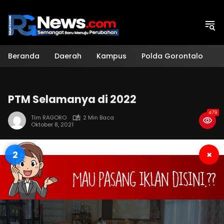
Langsung
ke
konten
Beranda
Daerah
Kampus
Polda Gorontalo
H
PTM Selamanya di 2022
479
Tim RAGORO
2 Min Baca
Oktober 8, 2021
1
×