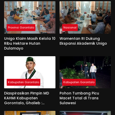
Provinsi Gorontalo
Nasional
Unigo Klaim Masih Kelola 10
Wamentan RI Dukung
Ribu Hektare Hutan
Ekspansi Akademik Unigo
Dulamayo
Kabupaten Gorontalo
Kabupaten Gorontalo
Diaspirasikan Pimpin MD
Pohon Tumbang Picu
KAHMI Kabupaten
Macet Total di Trans
Gorontalo, Ghalieb :
Sulawesi
Banyak Senior Lebih Layak