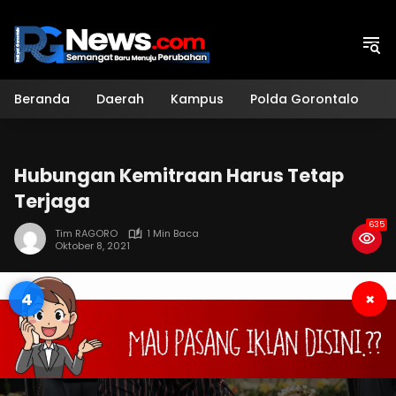
Langsung
ke
konten
Beranda
Daerah
Kampus
Polda Gorontalo
H
Hubungan Kemitraan Harus Tetap
Terjaga
635
Tim RAGORO
1 Min Baca
Oktober 8, 2021
3
×