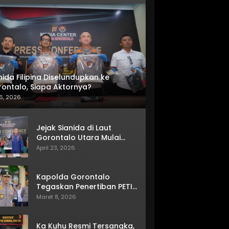
nida Filipina Diselundupkan ke
ontalo, Siapa Aktornya?
6, 2026
Jejak Sianida di Laut
Gorontalo Utara Mulai
Terkuak
April 23, 2026
Kapolda Gorontalo
Tegaskan Penertiban PETI
Terus Berjalan
Maret 8, 2026
Ka Kuhu Resmi Tersangka,