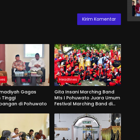
nes
Headlines
madiyah Gagas
Gita Insani Marching Band
 Tinggi
Mts I Pohuwato Juara Umum
bangan di Pohuwato
Festival Marching Band di
Makassar