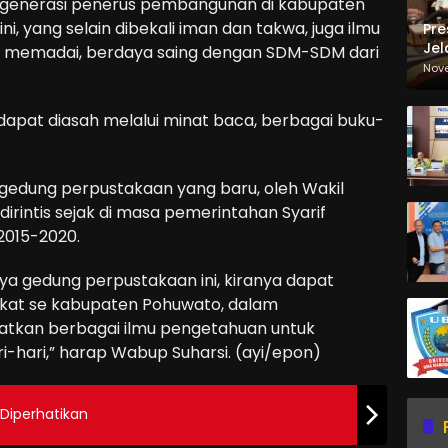
ta generasi penerus pembangunan di kabupaten
ini, yang selain dibekali iman dan takwa, juga ilmu
Pre
Jel
 memadai, berdaya saing dengan SDM-SDM dari
Ma
Nov
Sa
i dapat diasah melalui minat baca, berbagai buku-
n gedung perpustakaan yang baru, oleh Wakil
 dirintis sejak di masa pemerintahan Syarif
2015-2020.
ya gedung perpustakaan ini, kiranya dapat
akat se kabupaten Pohuwato, dalam
tkan berbagai ilmu pengetahuan untuk
i-hari,” harap Wabup Suharsi. (ayi/epon)
Diperhatikan