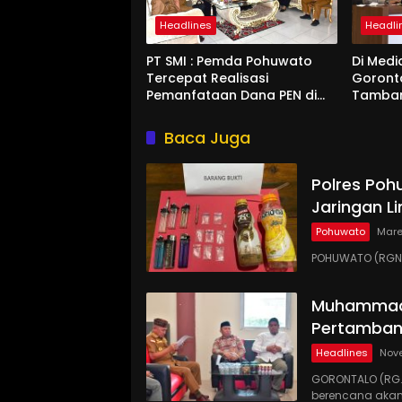
Headlines
Headli
PT SMI : Pemda Pohuwato
Di Medi
Tercepat Realisasi
Goront
Pemanfataan Dana PEN di
Tamban
Gorontalo
Kucurka
Penam
Baca Juga
Polres Poh
Jaringan Li
Pohuwato
Mare
POHUWATO (RGNE
Muhammadi
Pertamban
Headlines
Nov
GORONTALO (RG
berencana akan