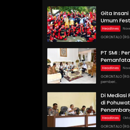
Gita Insan
Umum Festi
Headlines
Nov
GORONTALO (RG.
PT SMI : P
Pemanfata
Headlines
Nove
GORONTALO (RG.C
pemberi…
Di Mediasi
di Pohuwat
Penamban
Headlines
Okto
GORONTALO (RG.C