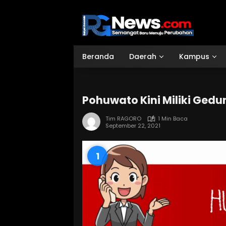
Langsung
ke
konten
Beranda
Daerah
Kampus
Pohuwato Kini Miliki Ged
Tim RAGORO
1 Min Baca
September 22, 2021
0