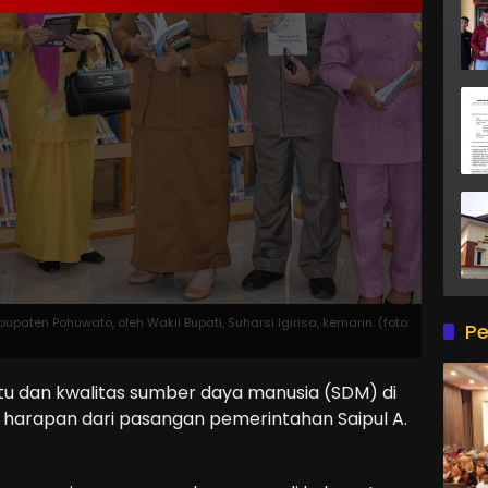
ten Pohuwato, oleh Wakil Bupati, Suharsi Igirisa, kemarin. (foto:
Pe
dan kwalitas sumber daya manusia (SDM) di
 harapan dari pasangan pemerintahan Saipul A.