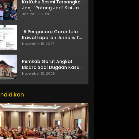
Ka Kuhu Resmi Tersangka,
Janji “Potong Jari” Kini Jadi
Bumerang
Januari 13, 2026
16 Pengacara Gorontalo
Kawal Laporan Jurnalis TV
One
November 15, 2025
Pemkab Gorut Angkat
Bicara Soal Dugaan Kasus
Asusila Oknum ASN
November 10, 2025
ndidikan