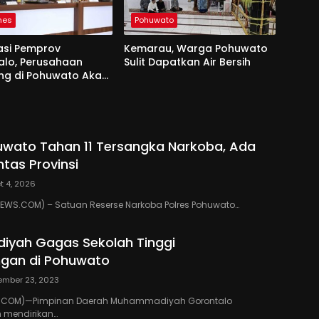
nes
Pohuwato
asi Pemprov
Kemarau, Warga Pohuwato
alo, Perusahaan
Sulit Dapatkan Air Bersih
g di Pohuwato Akan
n Tali Asih ke Ribuan
bang
uwato Tahan 11 Tersangka Narkoba, Ada
ntas Provinsi
t 4, 2026
WS.COM) – Satuan Reserse Narkoba Polres Pohuwato…
yah Gagas Sekolah Tinggi
gan di Pohuwato
ember 23, 2023
.COM)—Pimpinan Daerah Muhammadiyah Gorontalo
 mendirikan…