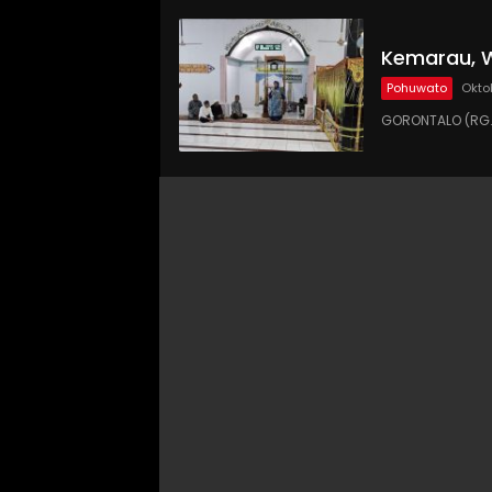
Kemarau, W
Pohuwato
Okto
GORONTALO (RG.