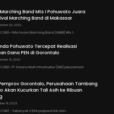
i Marching Band Mts I Pohuwato Juara
val Marching Band di Makassar
ember 20, 2023
COM)—Gita Insani Marching Band (GIMB) Mts 1…
emda Pohuwato Tercepat Realisasi
an Dana PEN di Gorontalo
mber 15, 2023
OM)—PT Sarana Multi Infrastruktur (SMI) perusahaan
 Pemprov Gorontalo, Perusahaan Tambang
o Akan Kucurkan Tali Asih ke Ribuan
g
ber 19, 2023
OM) – Sebanyak 2.554 proposal tali asih…