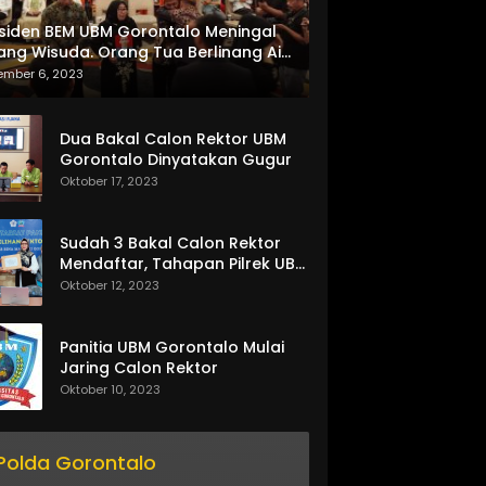
siden BEM UBM Gorontalo Meningal
ang Wisuda. Orang Tua Berlinang Air
ta Menerima SKL dan Pemasangan
ember 6, 2023
lempang
Dua Bakal Calon Rektor UBM
Gorontalo Dinyatakan Gugur
Oktober 17, 2023
Sudah 3 Bakal Calon Rektor
Mendaftar, Tahapan Pilrek UBM
Gorontalo Makin Seru
Oktober 12, 2023
Panitia UBM Gorontalo Mulai
Jaring Calon Rektor
Oktober 10, 2023
Polda Gorontalo