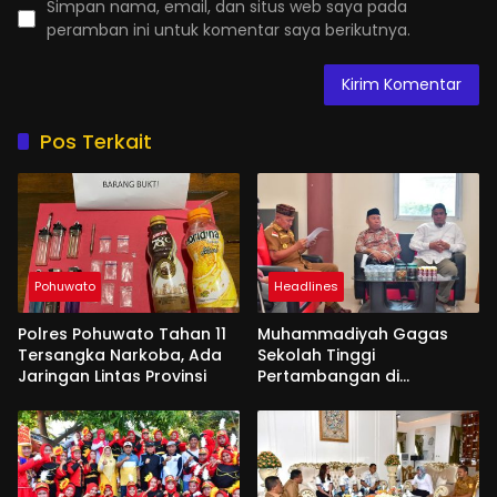
Simpan nama, email, dan situs web saya pada
peramban ini untuk komentar saya berikutnya.
Pos Terkait
Pohuwato
Headlines
Polres Pohuwato Tahan 11
Muhammadiyah Gagas
Tersangka Narkoba, Ada
Sekolah Tinggi
Jaringan Lintas Provinsi
Pertambangan di
Pohuwato