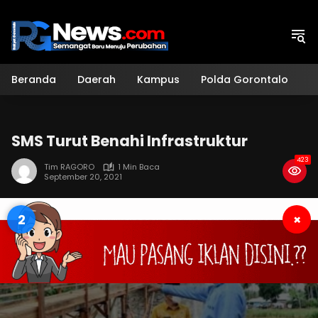
Langsung
ke
konten
Beranda
Daerah
Kampus
Polda Gorontalo
H
SMS Turut Benahi Infrastruktur
423
Tim RAGORO
1 Min Baca
September 20, 2021
1
×