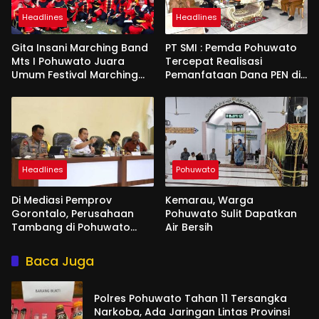
Headlines
Headlines
Gita Insani Marching Band
PT SMI : Pemda Pohuwato
Mts I Pohuwato Juara
Tercepat Realisasi
Umum Festival Marching
Pemanfataan Dana PEN di
Band di Makassar
Gorontalo
Headlines
Pohuwato
Di Mediasi Pemprov
Kemarau, Warga
Gorontalo, Perusahaan
Pohuwato Sulit Dapatkan
Tambang di Pohuwato
Air Bersih
Akan Kucurkan Tali Asih ke
Ribuan Penambang
Baca Juga
Polres Pohuwato Tahan 11 Tersangka
Narkoba, Ada Jaringan Lintas Provinsi