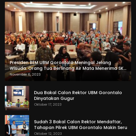
Presiden BEM UBM Gorontalo Meningal Jelang
Wisuda. Orang Tua Berlinang Air Mata Menerima SKL
dan Pemasangan Salempang
November 6, 2023
Dua Bakal Calon Rektor UBM Gorontalo
Dinyatakan Gugur
Oktober 17, 2023
Sudah 3 Bakal Calon Rektor Mendaftar,
Tahapan Pilrek UBM Gorontalo Makin Seru
Oktober 12, 2023