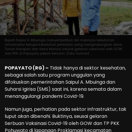
Bupati Saipul A. Mbuinga, menyempatkan diri meninjau kebutuhan
infrastruktur berupa kebutuhan jembatan yang menghubungkan desa
Tunas Harapan dan desa Marisa, seusai gelaran vaksinasi oleh GOW
dan PKK di Popayato, pekan kemarin. (foto: humas)
POPAYATO (RG) –
Tidak hanya di sektor kesehatan,
sebagai salah satu program unggulan yang
difokuskan pemerintahan Saipul A. Mbuinga dan
Suharsi Igirisa (SMS) saat ini, karena semata dalam
menanggulangi pandemi Covid-19.
Namun juga, perhatian pada sektor infrastruktur, tak
luput akan dibenahi. Buktinya, seusai gelaran
Serbuan Vaksinasi Covid-19 oleh GOW dan TP PKK
Pohuwato di lapangan Proklamasi kecamatan