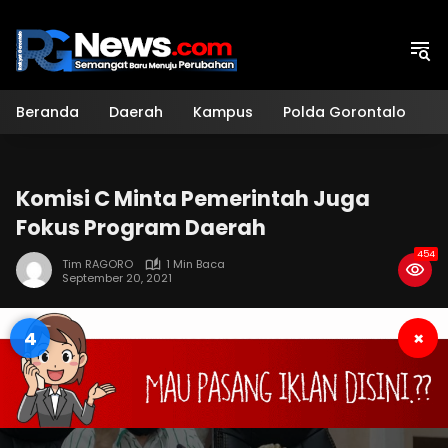
Langsung
ke
konten
Beranda
Daerah
Kampus
Polda Gorontalo
H
Komisi C Minta Pemerintah Juga
Fokus Program Daerah
454
Tim RAGORO
1 Min Baca
September 20, 2021
3
×