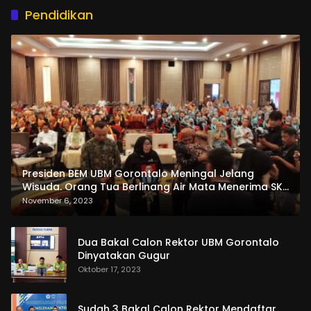
Pendidikan
Presiden BEM UBM Gorontalo Meningal Jelang
Wisuda. Orang Tua Berlinang Air Mata Menerima SKL
dan Pemasangan Salempang
November 6, 2023
Dua Bakal Calon Rektor UBM Gorontalo
Dinyatakan Gugur
Oktober 17, 2023
Sudah 3 Bakal Calon Rektor Mendaftar,