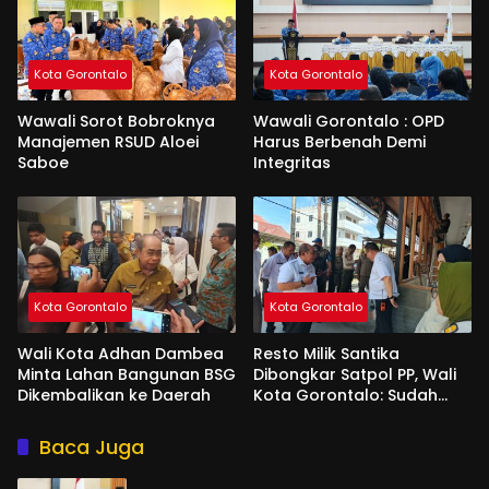
Kota Gorontalo
Kota Gorontalo
Wawali Sorot Bobroknya
Wawali Gorontalo : OPD
Manajemen RSUD Aloei
Harus Berbenah Demi
Saboe
Integritas
Kota Gorontalo
Kota Gorontalo
Wali Kota Adhan Dambea
Resto Milik Santika
Minta Lahan Bangunan BSG
Dibongkar Satpol PP, Wali
Dikembalikan ke Daerah
Kota Gorontalo: Sudah
Tiga Kali Kami Tegur
Baca Juga