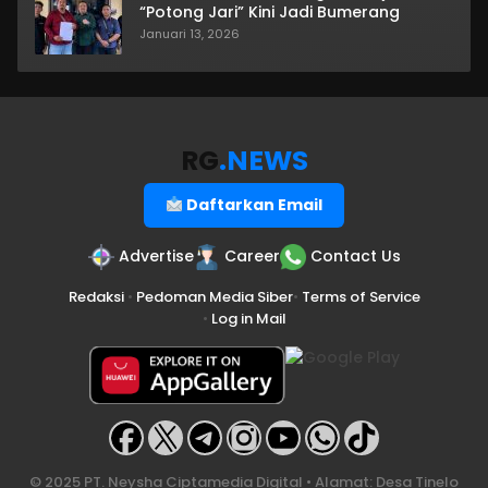
“Potong Jari” Kini Jadi Bumerang
Januari 13, 2026
RG
.NEWS
Daftarkan Email
Advertise
Career
Contact Us
Redaksi
•
Pedoman Media Siber
•
Terms of Service
•
Log in Mail
© 2025 PT. Neysha Ciptamedia Digital • Alamat: Desa Tinelo