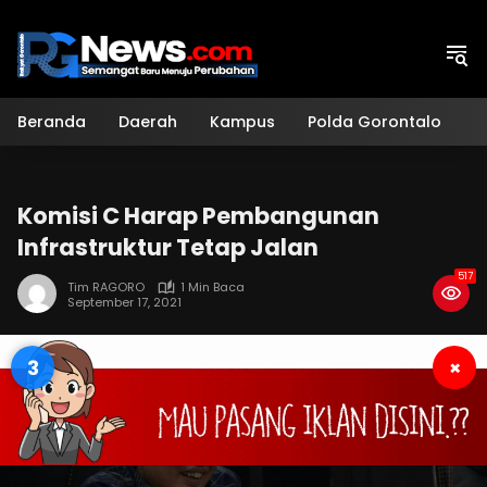
Langsung
ke
konten
Beranda
Daerah
Kampus
Polda Gorontalo
H
Komisi C Harap Pembangunan
Infrastruktur Tetap Jalan
517
Tim RAGORO
1 Min Baca
September 17, 2021
3
×