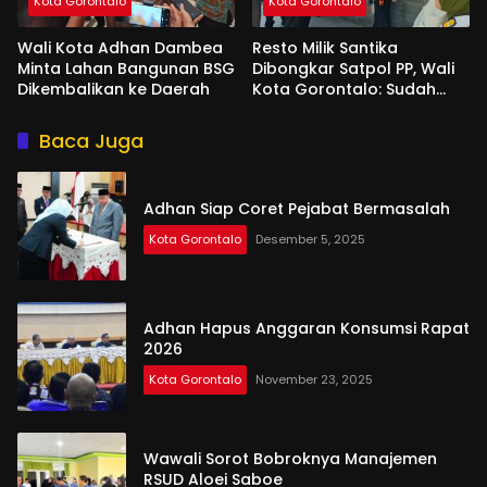
Kota Gorontalo
Kota Gorontalo
Wali Kota Adhan Dambea
Resto Milik Santika
Minta Lahan Bangunan BSG
Dibongkar Satpol PP, Wali
Dikembalikan ke Daerah
Kota Gorontalo: Sudah
Tiga Kali Kami Tegur
Baca Juga
Adhan Siap Coret Pejabat Bermasalah
Kota Gorontalo
Desember 5, 2025
Adhan Hapus Anggaran Konsumsi Rapat
2026
Kota Gorontalo
November 23, 2025
Wawali Sorot Bobroknya Manajemen
RSUD Aloei Saboe