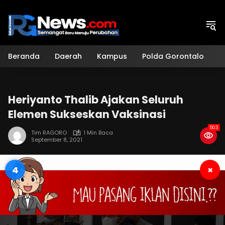
Langsung
ke
konten
Beranda
Daerah
Kampus
Polda Gorontalo
H
Heriyanto Thalib Ajakan Seluruh
Elemen Sukseskan Vaksinasi
503
Tim RAGORO
1 Min Baca
September 8, 2021
3
×