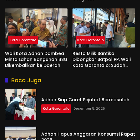
Kota Gorontalo
Kota Gorontalo
Wali Kota Adhan Dambea
Resto Milik Santika
Minta Lahan Bangunan BSG
Dibongkar Satpol PP, Wali
Dikembalikan ke Daerah
Kota Gorontalo: Sudah
Tiga Kali Kami Tegur
Baca Juga
Adhan Siap Coret Pejabat Bermasalah
Kota Gorontalo
Desember 5, 2025
Adhan Hapus Anggaran Konsumsi Rapat