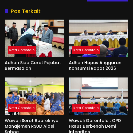
Pos Terkait
Kota Gorontalo
Kota Gorontalo
Adhan Siap Coret Pejabat
Adhan Hapus Anggaran
Bermasalah
Konsumsi Rapat 2026
Kota Gorontalo
Kota Gorontalo
Wawali Sorot Bobroknya
Wawali Gorontalo : OPD
Manajemen RSUD Aloei
Harus Berbenah Demi
Saboe
Integritas