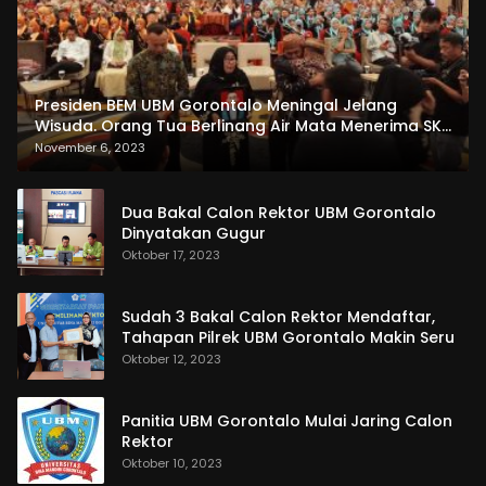
Presiden BEM UBM Gorontalo Meningal Jelang
Wisuda. Orang Tua Berlinang Air Mata Menerima SKL
dan Pemasangan Salempang
November 6, 2023
Dua Bakal Calon Rektor UBM Gorontalo
Dinyatakan Gugur
Oktober 17, 2023
Sudah 3 Bakal Calon Rektor Mendaftar,
Tahapan Pilrek UBM Gorontalo Makin Seru
Oktober 12, 2023
Panitia UBM Gorontalo Mulai Jaring Calon
Rektor
Oktober 10, 2023