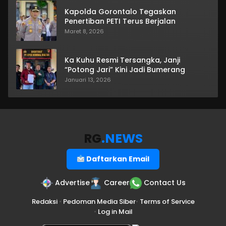
Kapolda Gorontalo Tegaskan
Penertiban PETI Terus Berjalan
Maret 8, 2026
Ka Kuhu Resmi Tersangka, Janji
“Potong Jari” Kini Jadi Bumerang
Januari 13, 2026
RG
.NEWS
Daftarkan Email
Advertise
Career
Contact Us
Redaksi
•
Pedoman Media Siber
•
Terms of Service
•
Log in Mail