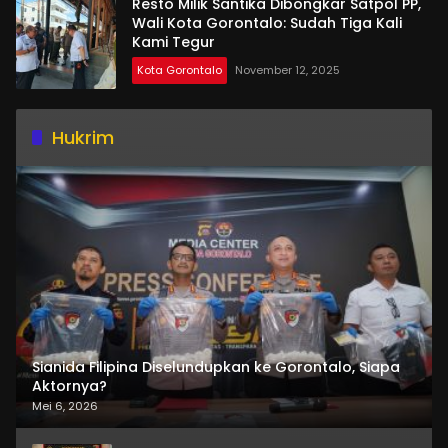
Resto Milik Santika Dibongkar Satpol PP,
Wali Kota Gorontalo: Sudah Tiga Kali
Kami Tegur
Kota Gorontalo
November 12, 2025
Hukrim
Sianida Filipina Diselundupkan ke Gorontalo, Siapa
Aktornya?
Mei 6, 2026