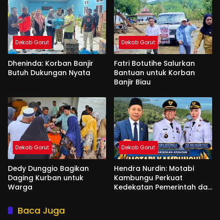
Dekab Gorut
Dekab Gorut
Dheninda: Korban Banjir
Fatri Botutihe Salurkan
Butuh Dukungan Nyata
Bantuan untuk Korban
Banjir Biau
Dekab Gorut
Dekab Gorut
Dedy Dunggio Bagikan
Hendra Nurdin: Motabi
Daging Kurban untuk
Kambungu Perkuat
Warga
Kedekatan Pemerintah dan
Warga
Baca Juga