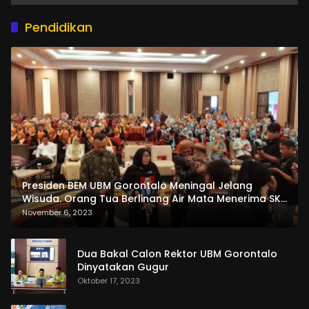
Pendidikan
Presiden BEM UBM Gorontalo Meningal Jelang
Wisuda. Orang Tua Berlinang Air Mata Menerima SKL
dan Pemasangan Salempang
November 6, 2023
Dua Bakal Calon Rektor UBM Gorontalo
Dinyatakan Gugur
Oktober 17, 2023