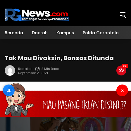
Langsung
ke
konten
Beranda
Daerah
Kampus
Polda Gorontalo
H
Tak Mau Divaksin, Bansos Ditunda
551
Redaksi
2 Min Baca
September 2, 2021
3
×