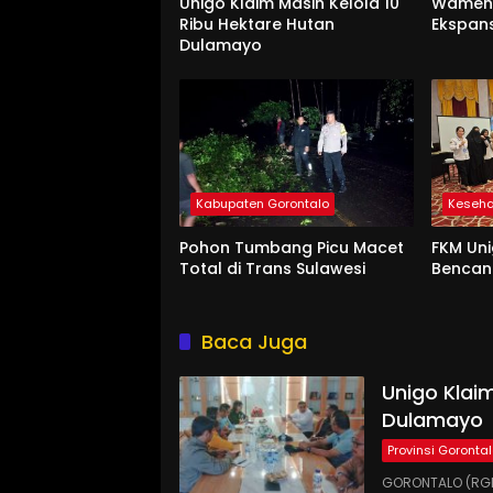
Unigo Klaim Masih Kelola 10
Wament
Ribu Hektare Hutan
Ekspan
Dulamayo
Kabupaten Gorontalo
Keseh
Pohon Tumbang Picu Macet
FKM Uni
Total di Trans Sulawesi
Benca
Baca Juga
Unigo Klaim
Dulamayo
Provinsi Goronta
GORONTALO (RGN