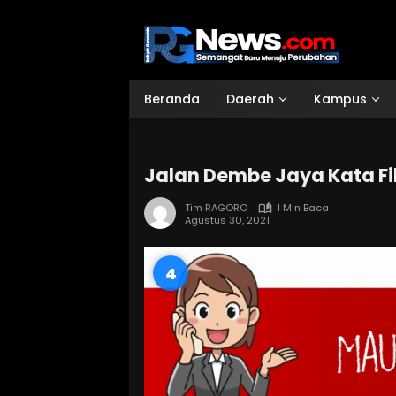
Langsung
ke
konten
Beranda
Daerah
Kampus
Jalan Dembe Jaya Kata F
Tim RAGORO
1 Min Baca
Agustus 30, 2021
3