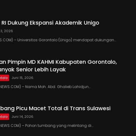
RI Dukung Ekspansi Akademik Unigo
23, 2026
.COM) – Universitas Gorontalo (Unigo) mendapat dukungan…
kan Pimpin MD KAHMI Kabupaten Gorontalo,
anyak Senior Lebih Layak
talo
Juni 15, 2026
EWS.COM) – Nama Moh. Abd. Ghalieb Lahidjun…
ang Picu Macet Total di Trans Sulawesi
talo
Juni 14, 2026
EWS.COM) – Pohon tumbang yang melintang di…