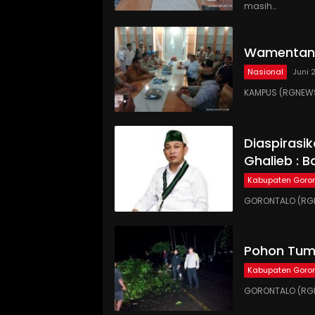
masih…
Wamentan 
Nasional
Juni 
KAMPUS (RGNEWS
Diaspirasi
Ghalieb : B
Kabupaten Goron
GORONTALO (RGN
Pohon Tumb
Kabupaten Goron
GORONTALO (RGN