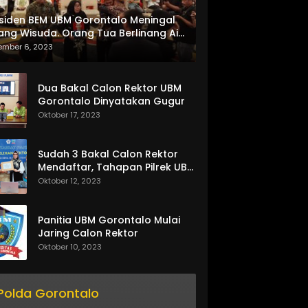
siden BEM UBM Gorontalo Meningal
ang Wisuda. Orang Tua Berlinang Air
ta Menerima SKL dan Pemasangan
ember 6, 2023
lempang
Dua Bakal Calon Rektor UBM
Gorontalo Dinyatakan Gugur
Oktober 17, 2023
Sudah 3 Bakal Calon Rektor
Mendaftar, Tahapan Pilrek UBM
Gorontalo Makin Seru
Oktober 12, 2023
Panitia UBM Gorontalo Mulai
Jaring Calon Rektor
Oktober 10, 2023
Polda Gorontalo