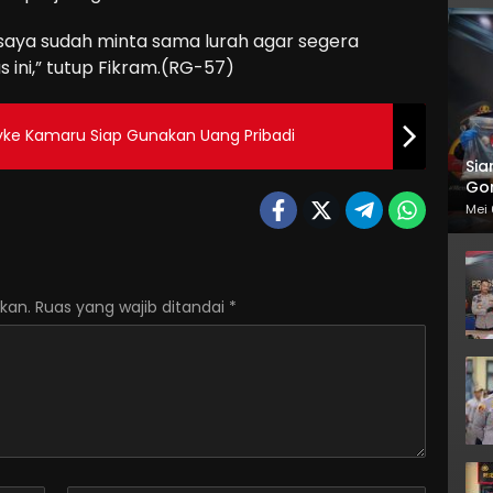
saya sudah minta sama lurah agar segera
s ini,” tutup Fikram.(RG-57)
yke Kamaru Siap Gunakan Uang Pribadi
Sia
Gor
Mei 
kan.
Ruas yang wajib ditandai
*