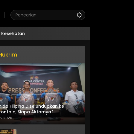
Kesehatan
Hukrim
nida Filipina Diselundupkan ke
ontalo, Siapa Aktornya?
6, 2026