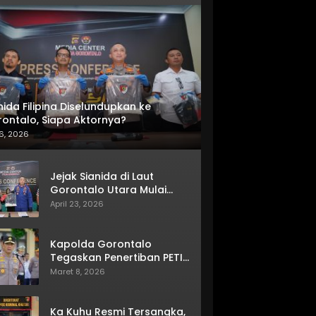
nida Filipina Diselundupkan ke
ontalo, Siapa Aktornya?
6, 2026
Jejak Sianida di Laut
Gorontalo Utara Mulai
Terkuak
April 23, 2026
Kapolda Gorontalo
Tegaskan Penertiban PETI
Terus Berjalan
Maret 8, 2026
Ka Kuhu Resmi Tersangka,