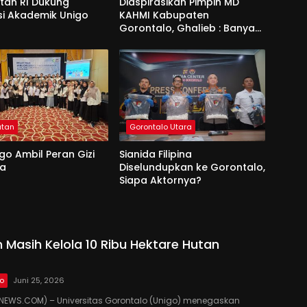
an RI Dukung
Diaspirasikan Pimpin MD
si Akademik Unigo
KAHMI Kabupaten
Gorontalo, Ghalieb : Banyak
Senior Lebih Layak
atan
Gorontalo Utara
go Ambil Peran Gizi
Sianida Filipina
na
Diselundupkan ke Gorontalo,
Siapa Aktornya?
 Masih Kelola 10 Ribu Hektare Hutan
lo
Juni 25, 2026
EWS.COM) – Universitas Gorontalo (Unigo) menegaskan