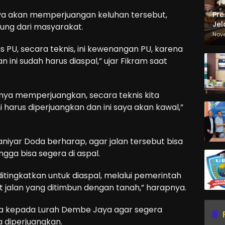
a akan memperjuangan keluhan tersebut,
Pre
Jel
sung dari masyarakat.
Ma
Nov
Sa
s PU, secara teknis, ini kewenangan PU, karena
an ini sudah harus diaspal,” ujar Fikram saat
nya memperjuangkan, secara teknis kita
ni harus diperjuangkan dan ini saya akan kawal,”
niyar Doda berharap, agar jalan tersebut bisa
ngga bisa segera di aspal.
ditingkatkan untuk diaspal, melalui pemerintah
ifat jalan yang ditimbun dengan tanah,” harapnya.
nta kepada Lurah Dembe Jaya agar segera
 diperjuangkan.