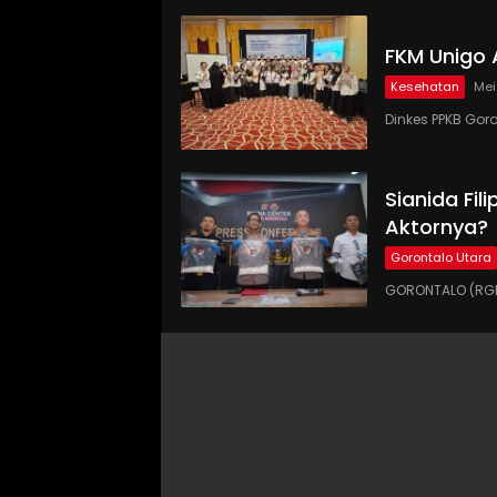
FKM Unigo 
Kesehatan
Mei
Dinkes PPKB Gor
Sianida Fil
Aktornya?
Gorontalo Utara
GORONTALO (RGNE