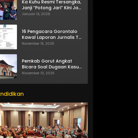
Ka Kuhu Resmi Tersangka,
Janji “Potong Jari” Kini Jadi
Bumerang
Januari 13, 2026
16 Pengacara Gorontalo
Kawal Laporan Jurnalis TV
One
November 15, 2025
Pemkab Gorut Angkat
Bicara Soal Dugaan Kasus
Asusila Oknum ASN
November 10, 2025
ndidikan