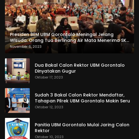
Presiden BEM UBM Gorontalo Meningal Jelang
Wisuda. Orang Tua Berlinang Air Mata Menerima SKL
dan Pemasangan Salempang
November 6, 2023
Dua Bakal Calon Rektor UBM Gorontalo
Dinyatakan Gugur
Oktober 17, 2023
Sudah 3 Bakal Calon Rektor Mendaftar,
Tahapan Pilrek UBM Gorontalo Makin Seru
Oktober 12, 2023
Panitia UBM Gorontalo Mulai Jaring Calon
Rektor
Oktober 10, 2023