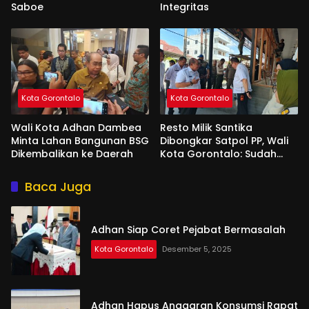
Saboe
Integritas
Kota Gorontalo
Kota Gorontalo
Wali Kota Adhan Dambea
Resto Milik Santika
Minta Lahan Bangunan BSG
Dibongkar Satpol PP, Wali
Dikembalikan ke Daerah
Kota Gorontalo: Sudah
Tiga Kali Kami Tegur
Baca Juga
Adhan Siap Coret Pejabat Bermasalah
Kota Gorontalo
Desember 5, 2025
Adhan Hapus Anggaran Konsumsi Rapat