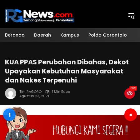
Langsung
ke
konten
Beranda
Daerah
Kampus
Polda Gorontalo
H
KUA PPAS Perubahan Dibahas, Dekot
Upayakan Kebutuhan Masyarakat
dan Nakes Terpenuhi
505
Tim RAGORO
1 Min Baca
Agustus 23, 2021
0
×