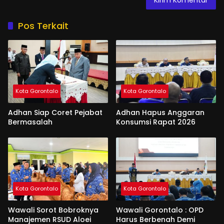
Pos Terkait
Kota Gorontalo
Kota Gorontalo
Adhan Siap Coret Pejabat
Adhan Hapus Anggaran
Bermasalah
Konsumsi Rapat 2026
Kota Gorontalo
Kota Gorontalo
Wawali Sorot Bobroknya
Wawali Gorontalo : OPD
Manajemen RSUD Aloei
Harus Berbenah Demi