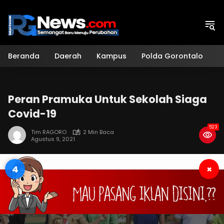
Langsung
ke
konten
Beranda
Daerah
Kampus
Polda Gorontalo
H
Peran Pramuka Untuk Sekolah Siaga
Covid-19
523
Tim RAGORO
2 Min Baca
Agustus 9, 2021
3
×