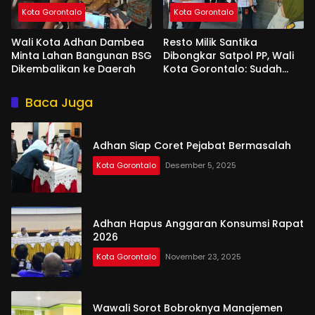
Kota Gorontalo
Kota Gorontalo
Wali Kota Adhan Dambea
Resto Milik Santika
Minta Lahan Bangunan BSG
Dibongkar Satpol PP, Wali
Dikembalikan ke Daerah
Kota Gorontalo: Sudah
Tiga Kali Kami Tegur
Baca Juga
Adhan Siap Coret Pejabat Bermasalah
Kota Gorontalo
Desember 5, 2025
Adhan Hapus Anggaran Konsumsi Rapat
2026
Kota Gorontalo
November 23, 2025
Wawali Sorot Bobroknya Manajemen