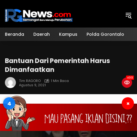
Langsung
ke
konten
Beranda
Daerah
Kampus
Polda Gorontalo
H
Bantuan Dari Pemerintah Harus
Dimanfaatkan
499
Tim RAGORO
1 Min Baca
Agustus 9, 2021
3
×