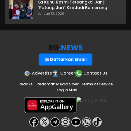
Ka Kuhu Resmi Tersangka, Janji
“Potong Jari” Kini Jadi Bumerang
Januari 13, 2026
RG
.NEWS
Daftarkan Email
Advertise
Career
Contact Us
Redaksi
•
Pedoman Media Siber
•
Terms of Service
•
Log in Mail