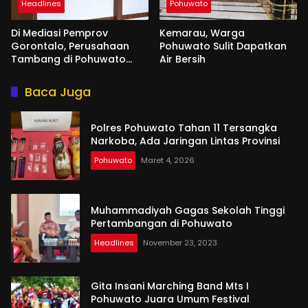
Headlines
Pohuwato
Di Mediasi Pemprov
Kemarau, Warga
Gorontalo, Perusahaan
Pohuwato Sulit Dapatkan
Tambang di Pohuwato
Air Bersih
Akan Kucurkan Tali Asih ke
Ribuan Penambang
Baca Juga
Polres Pohuwato Tahan 11 Tersangka
Narkoba, Ada Jaringan Lintas Provinsi
Pohuwato
Maret 4, 2026
Muhammadiyah Gagas Sekolah Tinggi
Pertambangan di Pohuwato
Headlines
November 23, 2023
Gita Insani Marching Band Mts I
Pohuwato Juara Umum Festival