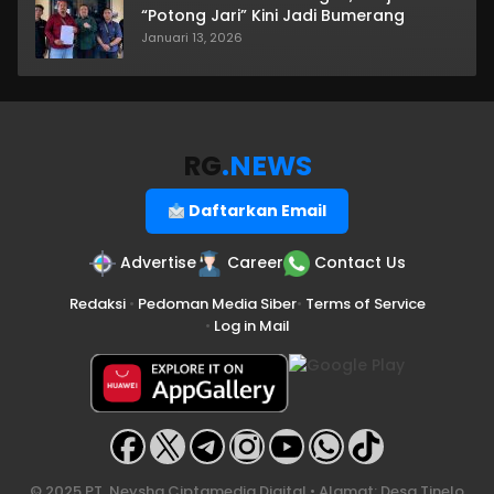
“Potong Jari” Kini Jadi Bumerang
Januari 13, 2026
RG
.NEWS
Daftarkan Email
Advertise
Career
Contact Us
Redaksi
•
Pedoman Media Siber
•
Terms of Service
•
Log in Mail
© 2025 PT. Neysha Ciptamedia Digital • Alamat: Desa Tinelo