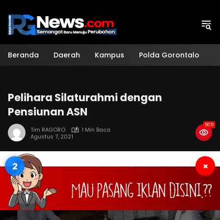
Langsung
ke
konten
Beranda
Daerah
Kampus
Polda Gorontalo
H
Pelihara Silaturahmi dengan
Pensiunan ASN
505
Tim RAGORO
1 Min Baca
Agustus 7, 2021
1
×