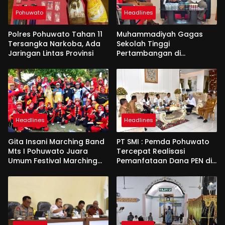
Pohuwato
Headlines
Polres Pohuwato Tahan 11
Muhammadiyah Gagas
Tersangka Narkoba, Ada
Sekolah Tinggi
Jaringan Lintas Provinsi
Pertambangan di
Pohuwato
Headlines
Headlines
Gita Insani Marching Band
PT SMI : Pemda Pohuwato
Mts I Pohuwato Juara
Tercepat Realisasi
Umum Festival Marching
Pemanfataan Dana PEN di
Band di Makassar
Gorontalo