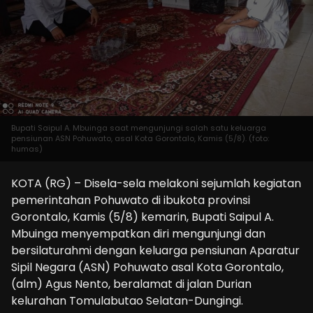
Bupati Saipul A. Mbuinga saat mengunjungi salah satu keluarga
pensiunan ASN Pohuwato, asal Kota Gorontalo, Kamis (5/8). (foto:
humas)
KOTA (RG) – Disela-sela melakoni sejumlah kegiatan
pemerintahan Pohuwato di ibukota provinsi
Gorontalo, Kamis (5/8) kemarin, Bupati Saipul A.
Mbuinga menyempatkan diri mengunjungi dan
bersilaturahmi dengan keluarga pensiunan Aparatur
Sipil Negara (ASN) Pohuwato asal Kota Gorontalo,
(alm) Agus Nento, beralamat di jalan Durian
kelurahan Tomulabutao Selatan-Dungingi.