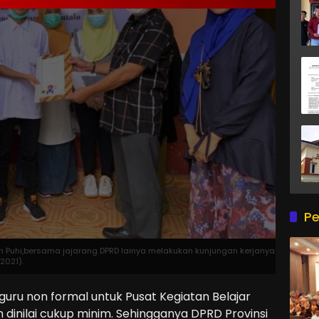
Pe
yan Puhi,bersama jajarang DPRD lainya melakukan kunjungan kerjanya
2021).
u non formal untuk Pusat Kegiatan Belajar
 dinilai cukup minim. Sehingganya DPRD Provinsi