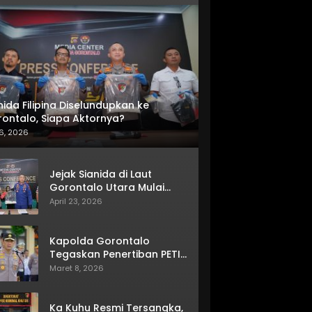
nida Filipina Diselundupkan ke
ontalo, Siapa Aktornya?
6, 2026
Jejak Sianida di Laut
Gorontalo Utara Mulai
Terkuak
April 23, 2026
Kapolda Gorontalo
Tegaskan Penertiban PETI
Terus Berjalan
Maret 8, 2026
Ka Kuhu Resmi Tersangka,