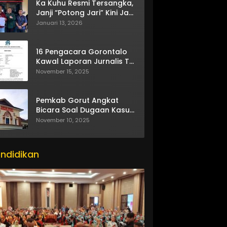
Ka Kuhu Resmi Tersangka,
Janji “Potong Jari” Kini Jadi
Bumerang
Januari 13, 2026
16 Pengacara Gorontalo
Kawal Laporan Jurnalis TV
One
November 15, 2025
Pemkab Gorut Angkat
Bicara Soal Dugaan Kasus
Asusila Oknum ASN
November 10, 2025
ndidikan