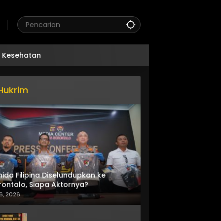
Kesehatan
Hukrim
nida Filipina Diselundupkan ke
ontalo, Siapa Aktornya?
6, 2026