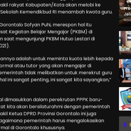
kil rakyat Kabupaten/Kota akan melobi ke
Pre
ar Sekolah Kemendikbud RI menambah kwota guru.
Jel
Ma
Nov
 Gorontalo Sofyan Puhi, merespon hal itu
Sa
sat Kegiatan Belajar Mengajar (PKBM) di
an saat mengunjungi PKBM Hutuo Lestari di
21).
nnya adalah untuk meminta kuota lebih kepada
formal atau tutor yang akan mengajar di
merintah tidak melibatkan untuk merekrut guru
 ini sangat penting, ini sangat kita sayangkan,”
wal dimasukkan dalam perekrutan PPPK baru-
ekat kita akan bersilaturahmi dengan pemerintah
akil Ketua DPRD Provinsi Gorontalo ini juga
 bagaimana pemerintah harus mengalokasikan
mal di Gorontalo khususnya.