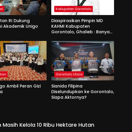
al
Kabupaten Gorontalo
an RI Dukung
Diaspirasikan Pimpin MD
si Akademik Unigo
KAHMI Kabupaten
Gorontalo, Ghalieb : Banyak
Senior Lebih Layak
atan
Gorontalo Utara
go Ambil Peran Gizi
Sianida Filipina
na
Diselundupkan ke Gorontalo,
Siapa Aktornya?
 Masih Kelola 10 Ribu Hektare Hutan