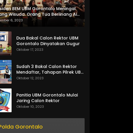
siden BEM UBM Gorontalo Meningal
ang Wisuda. Orang Tua Berlinang Air
ta Menerima SKL dan Pemasangan
ember 6, 2023
lempang
Dua Bakal Calon Rektor UBM
Gorontalo Dinyatakan Gugur
Oktober 17, 2023
Sudah 3 Bakal Calon Rektor
Mendaftar, Tahapan Pilrek UBM
Gorontalo Makin Seru
Oktober 12, 2023
Panitia UBM Gorontalo Mulai
Jaring Calon Rektor
Oktober 10, 2023
Polda Gorontalo