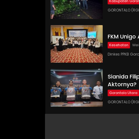
Kabupaten Goron
GORONTALO (RGN
FKM Unigo 
Kesehatan
Mei
Dinkes PPKB Gor
Sianida Fil
Aktornya?
Gorontalo Utara
GORONTALO (RGNE