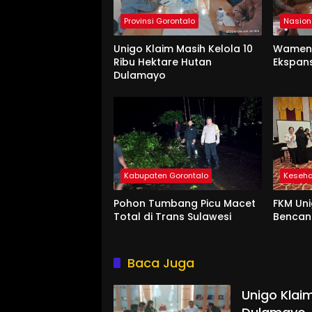
Provinsi Gorontalo
Nasion
Unigo Klaim Masih Kelola 10
Wament
Ribu Hektare Hutan
Ekspan
Dulamayo
Kabupaten Gorontalo
Keseh
Pohon Tumbang Picu Macet
FKM Uni
Total di Trans Sulawesi
Benca
Baca Juga
Unigo Klaim