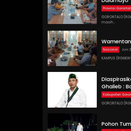
Dulamayo
Provinsi Goronta
GORONTALO (RGN
masih…
Wamentan 
Nasional
Juni 
KAMPUS (RGNEWS
Diaspirasi
Ghalieb : B
Kabupaten Goron
GORONTALO (RGN
Pohon Tumb