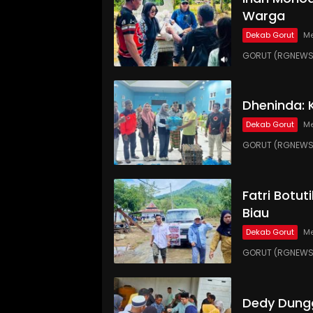
Warga
Dekab Gorut
Me
GORUT (RGNEWS.
Dheninda: 
Dekab Gorut
Me
GORUT (RGNEWS.C
Fatri Botut
Biau
Dekab Gorut
Me
GORUT (RGNEWS.
Dedy Dungg