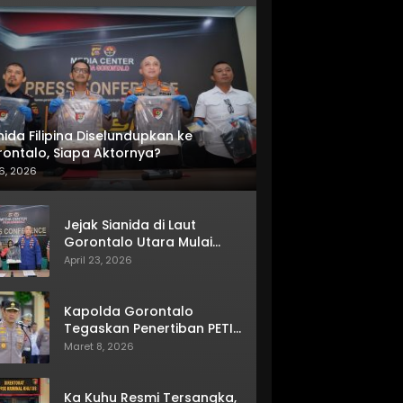
nida Filipina Diselundupkan ke
ontalo, Siapa Aktornya?
6, 2026
Jejak Sianida di Laut
Gorontalo Utara Mulai
Terkuak
April 23, 2026
Kapolda Gorontalo
Tegaskan Penertiban PETI
Terus Berjalan
Maret 8, 2026
Ka Kuhu Resmi Tersangka,