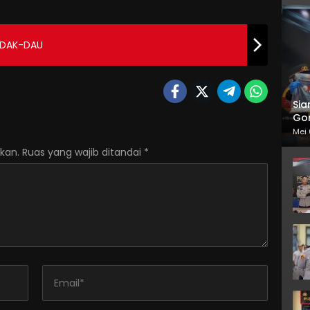
i DAK-DAU
Sia
Gor
Mei 
kan.
Ruas yang wajib ditandai
*