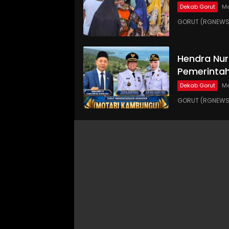
Dekab Gorut
Me
GORUT (RGNEWS.
Hendra Nur
Pemerinta
Dekab Gorut
Me
GORUT (RGNEWS.