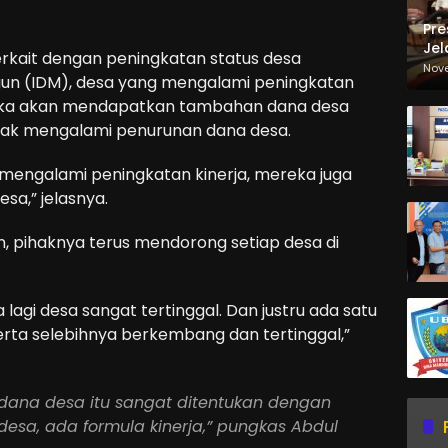
Pre
Jel
rkait dengan peningkatan status desa
Ma
Nov
n (IDM), desa yang mengalami peningkatan
Sa
ereka akan mendapatkan tambahan dana desa
idak mengalami penurunan dana desa.
k mengalami peningkatan kinerja, mereka juga
a,” jelasnya.
 pihaknya terus mendorong setiap desa di
a lagi desa sangat tertinggal. Dan justru ada satu
erta selebihnya berkembang dan tertinggal,”
dana desa itu sangat ditentukan dengan
esa, ada formula kinerja,” pungkas Abdul