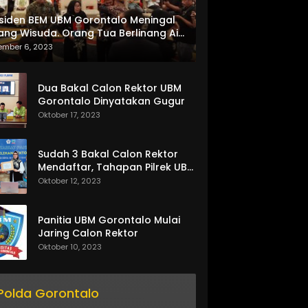
siden BEM UBM Gorontalo Meningal
ang Wisuda. Orang Tua Berlinang Air
ta Menerima SKL dan Pemasangan
ember 6, 2023
lempang
Dua Bakal Calon Rektor UBM
Gorontalo Dinyatakan Gugur
Oktober 17, 2023
Sudah 3 Bakal Calon Rektor
Mendaftar, Tahapan Pilrek UBM
Gorontalo Makin Seru
Oktober 12, 2023
Panitia UBM Gorontalo Mulai
Jaring Calon Rektor
Oktober 10, 2023
Polda Gorontalo