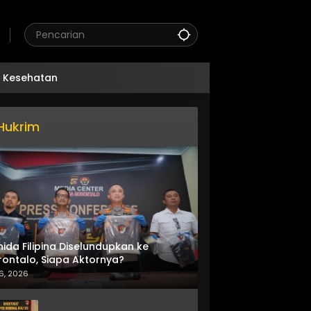
Kesehatan
Hukrim
nida Filipina Diselundupkan ke
ontalo, Siapa Aktornya?
6, 2026