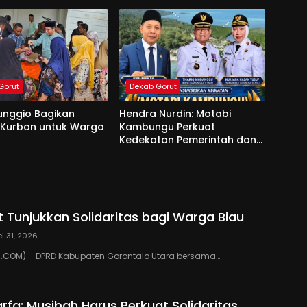
Gorut
Dekab Gorut
unggio Bagikan
Hendra Nurdin: Motabi
 Kurban untuk Warga
Kambungu Perkuat
Kedekatan Pemerintah dan
Warga
 Tunjukkan Solidaritas bagi Warga Biau
i 31, 2026
COM) – DPRD Kabupaten Gorontalo Utara bersama…
rfa: Musibah Harus Perkuat Solidaritas