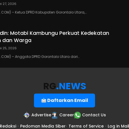
i 27, 2026
COM) – Ketua DPRD Kabupaten Gorontalo Utara,…
din: Motabi Kambungu Perkuat Kedekatan
h dan Warga
i 25, 2026
COM) – Anggota DPRD Gorontalo Utara dari…
RG
.NEWS
Daftarkan Email
Advertise
Career
Contact Us
Redaksi
•
Pedoman Media Siber
•
Terms of Service
•
Log in Mai