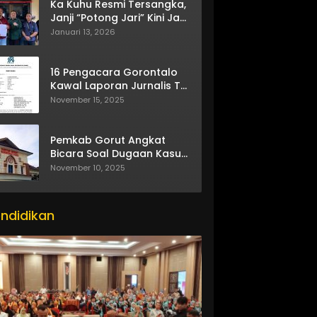
Ka Kuhu Resmi Tersangka,
Janji “Potong Jari” Kini Jadi
Bumerang
Januari 13, 2026
16 Pengacara Gorontalo
Kawal Laporan Jurnalis TV
One
November 15, 2025
Pemkab Gorut Angkat
Bicara Soal Dugaan Kasus
Asusila Oknum ASN
November 10, 2025
ndidikan