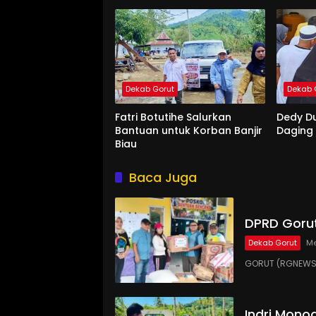
Dekab Gorut
Dekab 
Fatri Botutihe Salurkan
Dedy D
Bantuan untuk Korban Banjir
Daging
Biau
Baca Juga
DPRD Gorut
Dekab Gorut
Me
GORUT (RGNEWS.
Indri Monoa