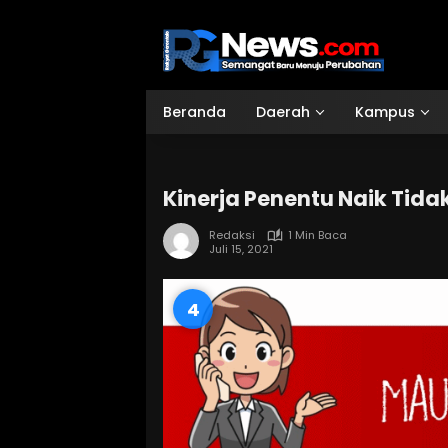
Langsung
ke
konten
Beranda
Daerah
Kampus
Kinerja Penentu Naik Tid
Redaksi
1 Min Baca
Juli 15, 2021
3