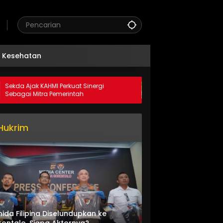
Kesehatan
jak KAHMI Perkuat Sinergi
Dukung Ketahanan Pangan 
 Mitra Pemerintah
Mahasiswa KKD 30 UMGO, W
Apotek Hidup Di Desa Dula
Hukrim
nida Filipina Diselundupkan ke
ontalo, Siapa Aktornya?