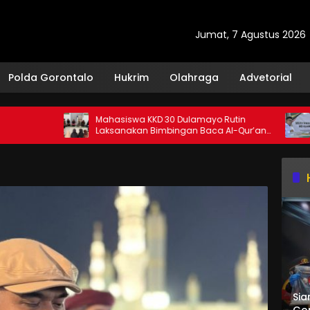
Jumat, 7 Agustus 2026
Polda Gorontalo
Hukrim
Olahraga
Advetorial
Mahasiswa KKD 30 Dulamayo Rutin
Sekda A
Laksanakan Bimbingan Baca Al-Qur’an
Sebagai
bagi Santri TPQ Fastabiqul Khairat
Sia
Gor