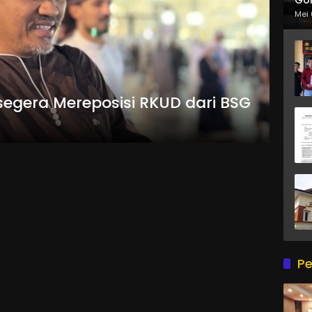
Mei 
egera Mereposisi RKUD dari BSG
Pe