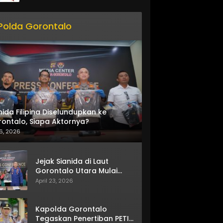
Polda Gorontalo
nida Filipina Diselundupkan ke
ontalo, Siapa Aktornya?
6, 2026
Jejak Sianida di Laut
Gorontalo Utara Mulai
Terkuak
April 23, 2026
Kapolda Gorontalo
Tegaskan Penertiban PETI