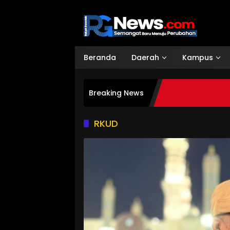
Langsung
ke
konten
Beranda
Daerah
Kampus
Breaking News
RKUD