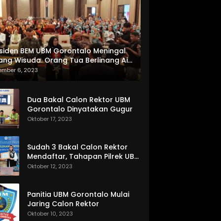
siden BEM UBM Gorontalo Meningal
ang Wisuda. Orang Tua Berlinang Air
ta Menerima SKL dan Pemasangan
ember 6, 2023
lempang
Dua Bakal Calon Rektor UBM
Gorontalo Dinyatakan Gugur
Oktober 17, 2023
Sudah 3 Bakal Calon Rektor
Mendaftar, Tahapan Pilrek UBM
Gorontalo Makin Seru
Oktober 12, 2023
Panitia UBM Gorontalo Mulai
Jaring Calon Rektor
Oktober 10, 2023