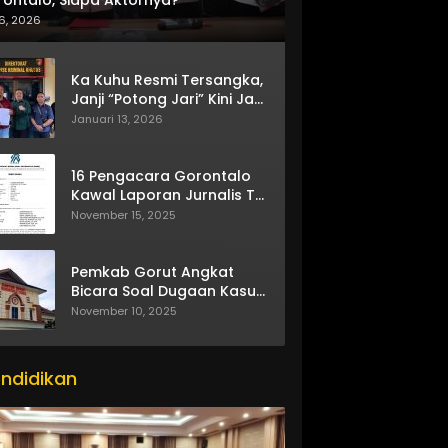
6, 2026
Ka Kuhu Resmi Tersangka,
Janji “Potong Jari” Kini Jadi
Bumerang
Januari 13, 2026
16 Pengacara Gorontalo
Kawal Laporan Jurnalis TV
One
November 15, 2025
Pemkab Gorut Angkat
Bicara Soal Dugaan Kasus
Asusila Oknum ASN
November 10, 2025
ndidikan