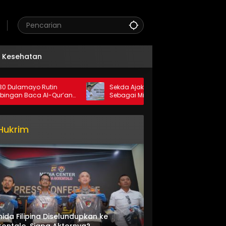
Kesehatan
mayo Rutin
Sekda Ajak KAHMI Perkuat Sinergi
Baca Al-Qur’an
Sebagai Mitra Pemerintah
ul Khairat
Hukrim
nida Filipina Diselundupkan ke
ontalo, Siapa Aktornya?