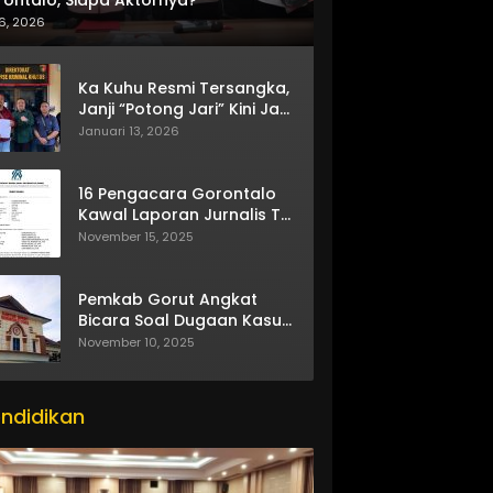
6, 2026
Ka Kuhu Resmi Tersangka,
Janji “Potong Jari” Kini Jadi
Bumerang
Januari 13, 2026
16 Pengacara Gorontalo
Kawal Laporan Jurnalis TV
One
November 15, 2025
Pemkab Gorut Angkat
Bicara Soal Dugaan Kasus
Asusila Oknum ASN
November 10, 2025
ndidikan