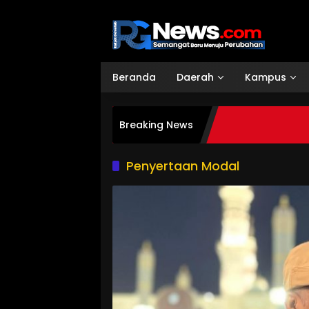
Langsung
ke
konten
Beranda
Daerah
Kampus
Breaking News
Penyertaan Modal