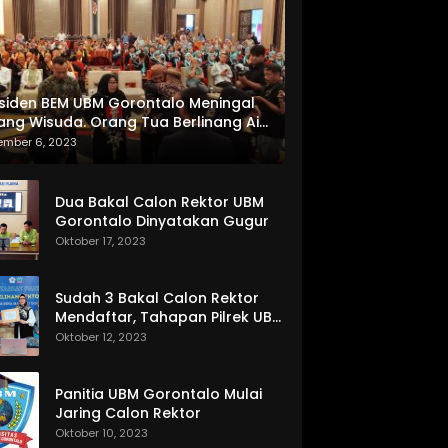
siden BEM UBM Gorontalo Meningal
ang Wisuda. Orang Tua Berlinang Air
ta Menerima SKL dan Pemasangan
ember 6, 2023
lempang
Dua Bakal Calon Rektor UBM
Gorontalo Dinyatakan Gugur
Oktober 17, 2023
Sudah 3 Bakal Calon Rektor
Mendaftar, Tahapan Pilrek UBM
Gorontalo Makin Seru
Oktober 12, 2023
Panitia UBM Gorontalo Mulai
Jaring Calon Rektor
Oktober 10, 2023