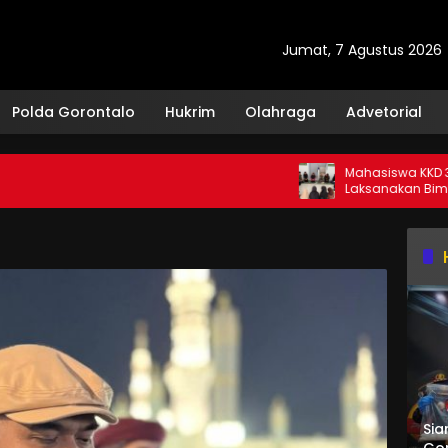
Jumat, 7 Agustus 2026
Polda Gorontalo
Hukrim
Olahraga
Advetorial
Mahasiswa KKD 30 Dula
Laksanakan Bimbingan 
bagi Santri TPQ Fastabiq
Sia
Gor