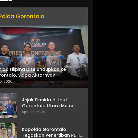
Polda Gorontalo
nida Filipina Diselundupkan ke
ontalo, Siapa Aktornya?
6, 2026
Jejak Sianida di Laut
Gorontalo Utara Mulai
Terkuak
April 23, 2026
Kapolda Gorontalo
Tegaskan Penertiban PETI