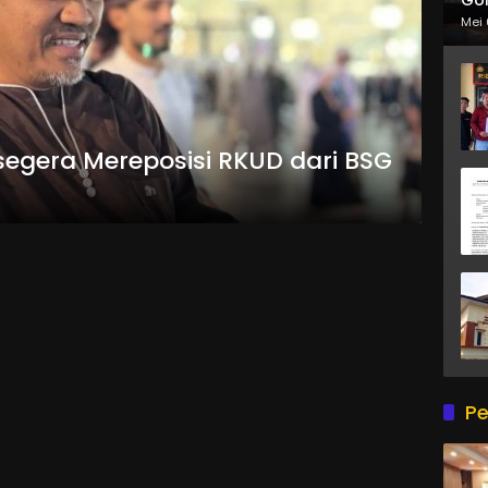
Mei 
egera Mereposisi RKUD dari BSG
Pe