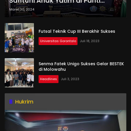
Santuni Anak Yatim di Panti
Asuhan Harapan Kita Bone
Maret 30, 2024
Bolango
Futsal Teknik Cup III Berakhir Sukses
Universitas Gorontalo
Juli 18, 2023
Senma Fatek Unigo Sukses Gelar BESTEK
di Molowahu
Headlines
Juli 3, 2023
Hukrim