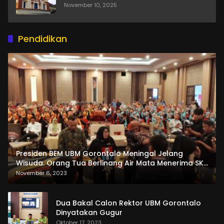
November 10, 2025
Pendidikan
Presiden BEM UBM Gorontalo Meningal Jelang
Wisuda. Orang Tua Berlinang Air Mata Menerima SKL
dan Pemasangan Salempang
November 6, 2023
Dua Bakal Calon Rektor UBM Gorontalo
Dinyatakan Gugur
Oktober 17, 2023