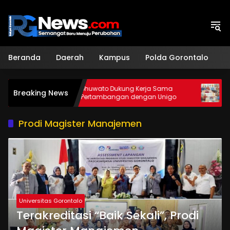
Langsung
ke
konten
Beranda
Daerah
Kampus
Polda Gorontalo
H
r
DPRD Pohuwato Dukung Kerja Sama
Unigo d
Breaking News
Teknik Pertambangan dengan Unigo
Beasisw
Prodi Magister Manajemen
Universitas Gorontalo
Terakreditasi “Baik Sekali”, Prodi