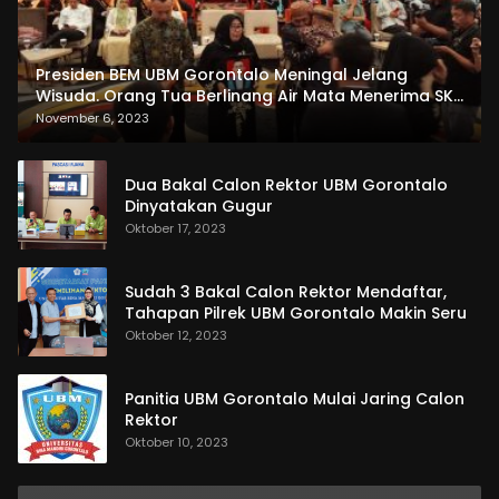
Presiden BEM UBM Gorontalo Meningal Jelang
Wisuda. Orang Tua Berlinang Air Mata Menerima SKL
dan Pemasangan Salempang
November 6, 2023
Dua Bakal Calon Rektor UBM Gorontalo
Dinyatakan Gugur
Oktober 17, 2023
Sudah 3 Bakal Calon Rektor Mendaftar,
Tahapan Pilrek UBM Gorontalo Makin Seru
Oktober 12, 2023
Panitia UBM Gorontalo Mulai Jaring Calon
Rektor
Oktober 10, 2023