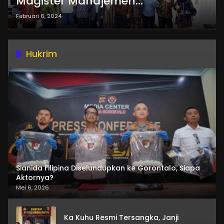
Magister Manajemen
Pascasarjana UG Mendekati
Februari 6, 2024
“Unggul”
Hukrim
Sianida Filipina Diselundupkan ke Gorontalo, Siapa
Aktornya?
Mei 6, 2026
Ka Kuhu Resmi Tersangka, Janji