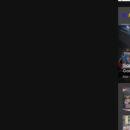
Sia
Gor
Mei 