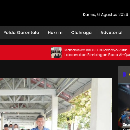
Kamis, 6 Agustus 2026
Polda Gorontalo
Hukrim
Olahraga
Advetorial
Mahasiswa KKD 30 Dulamayo Rutin
Laksanakan Bimbingan Baca Al-Qur’an
bagi Santri TPQ Fastabiqul Khairat
Sia
Gor