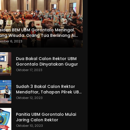
siden BEM UBM Gorontalo Meningal
ang Wisuda. Orang Tua Berlinang Air
ta Menerima SKL dan Pemasangan
ember 6, 2023
lempang
Dua Bakal Calon Rektor UBM
Gorontalo Dinyatakan Gugur
Oktober 17, 2023
Sudah 3 Bakal Calon Rektor
Mendaftar, Tahapan Pilrek UBM
Gorontalo Makin Seru
Oktober 12, 2023
Panitia UBM Gorontalo Mulai
Jaring Calon Rektor
Oktober 10, 2023