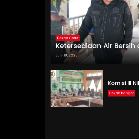
Dekab Gorut
Ketersediaan Air Bersi
Juni 18, 2025
Komisi III 
Dekab Kabgor