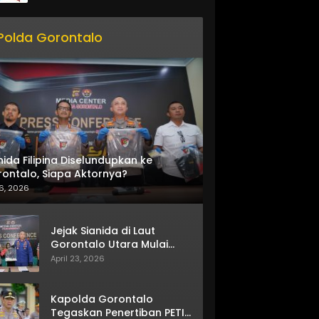
Polda Gorontalo
nida Filipina Diselundupkan ke
ontalo, Siapa Aktornya?
6, 2026
Jejak Sianida di Laut
Gorontalo Utara Mulai
Terkuak
April 23, 2026
Kapolda Gorontalo
Tegaskan Penertiban PETI