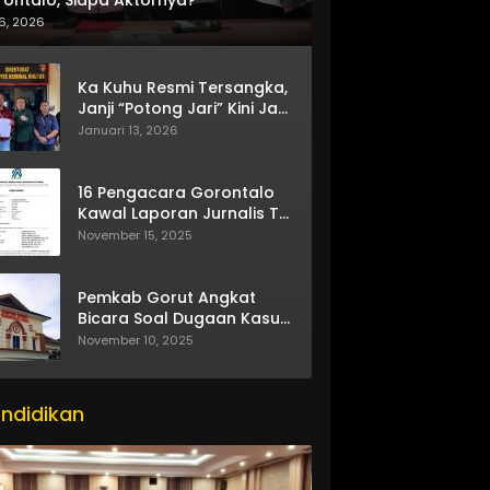
6, 2026
Ka Kuhu Resmi Tersangka,
Janji “Potong Jari” Kini Jadi
Bumerang
Januari 13, 2026
16 Pengacara Gorontalo
Kawal Laporan Jurnalis TV
One
November 15, 2025
Pemkab Gorut Angkat
Bicara Soal Dugaan Kasus
Asusila Oknum ASN
November 10, 2025
ndidikan