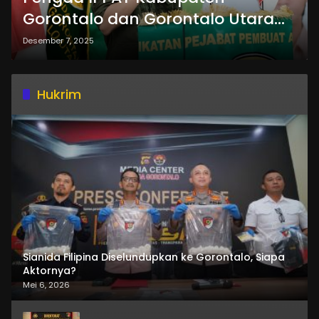
Gorontalo dan Gorontalo Utara
Gelar Diskusi Hukum
Desember 7, 2025
Hukrim
Sianida Filipina Diselundupkan ke Gorontalo, Siapa
Aktornya?
Mei 6, 2026