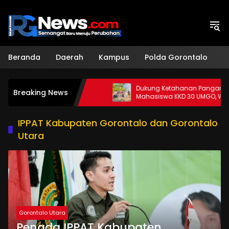
Langsung
ke
konten
Beranda
Daerah
Kampus
Polda Gorontalo
H
erkuat Sinergi
Dukung Ketahanan Pangan dan KL,
Breaking News
erintah
Mahasiswa KKD 30 UMGO, Wujudkan
Apotek Hidup Di Desa Dulamayo
IPPAT Kabupaten Gorontalo dan Gorontalo
Utara
Gorontalo Utara
Pengda IPPAT Kabupaten