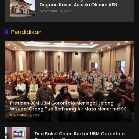
Dugaan Kasus Asusila Oknum ASN
November 10, 2025
Pendidikan
Presiden BEM UBM Gorontalo Meningal Jelang
Wisuda. Orang Tua Berlinang Air Mata Menerima SKL
dan Pemasangan Salempang
November 6, 2023
Dua Bakal Calon Rektor UBM Gorontalo