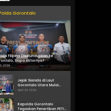
Polda Gorontalo
nida Filipina Diselundupkan ke
ontalo, Siapa Aktornya?
6, 2026
Jejak Sianida di Laut
Gorontalo Utara Mulai
Terkuak
April 23, 2026
Kapolda Gorontalo
Tegaskan Penertiban PETI