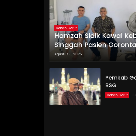
Dekab Gorut
Hamzah Sidik Kawal Ke
Singgah Pasien Goront
Agustus 3, 2025
Pemkab Gor
BSG
Dekab Gorut
Ju