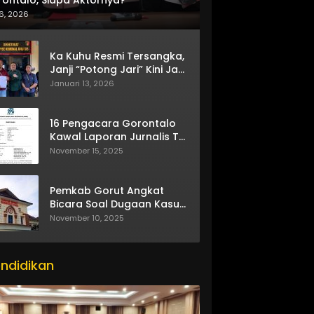
6, 2026
Ka Kuhu Resmi Tersangka,
Janji “Potong Jari” Kini Jadi
Bumerang
Januari 13, 2026
16 Pengacara Gorontalo
Kawal Laporan Jurnalis TV
One
November 15, 2025
Pemkab Gorut Angkat
Bicara Soal Dugaan Kasus
Asusila Oknum ASN
November 10, 2025
ndidikan