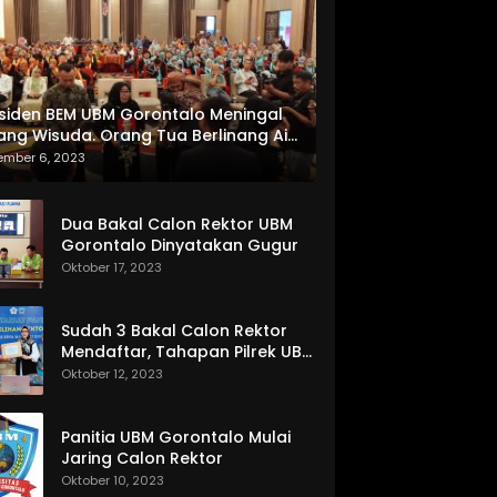
siden BEM UBM Gorontalo Meningal
ang Wisuda. Orang Tua Berlinang Air
ta Menerima SKL dan Pemasangan
ember 6, 2023
lempang
Dua Bakal Calon Rektor UBM
Gorontalo Dinyatakan Gugur
Oktober 17, 2023
Sudah 3 Bakal Calon Rektor
Mendaftar, Tahapan Pilrek UBM
Gorontalo Makin Seru
Oktober 12, 2023
Panitia UBM Gorontalo Mulai
Jaring Calon Rektor
Oktober 10, 2023