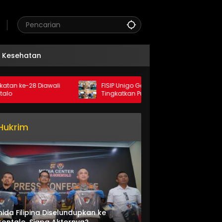
Kesehatan
28 Diawali
FISIP Unigo Gandeng Unismuh Makassar
Tingkatkan Publikasi Internasional
Hukrim
nida Filipina Diselundupkan ke
ontalo, Siapa Aktornya?