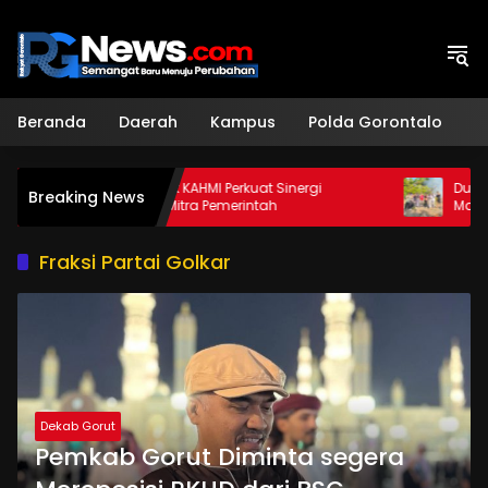
Langsung
ke
konten
Beranda
Daerah
Kampus
Polda Gorontalo
H
Sekda Ajak KAHMI Perkuat Sinergi
Dukung Ketah
Breaking News
Sebagai Mitra Pemerintah
Mahasiswa KK
Apotek Hidup
Fraksi Partai Golkar
Dekab Gorut
Pemkab Gorut Diminta segera