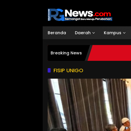
Langsung
ke
konten
Beranda
Daerah
Kampus
Breaking News
FISIP UNIGO