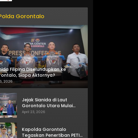
Polda Gorontalo
nida Filipina Diselundupkan ke
ontalo, Siapa Aktornya?
6, 2026
Jejak Sianida di Laut
Gorontalo Utara Mulai
Terkuak
April 23, 2026
Kapolda Gorontalo
Tegaskan Penertiban PETI