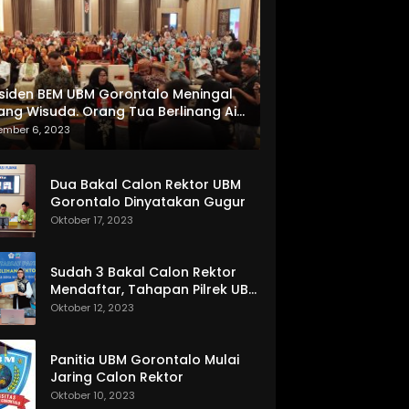
siden BEM UBM Gorontalo Meningal
ang Wisuda. Orang Tua Berlinang Air
ta Menerima SKL dan Pemasangan
ember 6, 2023
lempang
Dua Bakal Calon Rektor UBM
Gorontalo Dinyatakan Gugur
Oktober 17, 2023
Sudah 3 Bakal Calon Rektor
Mendaftar, Tahapan Pilrek UBM
Gorontalo Makin Seru
Oktober 12, 2023
Panitia UBM Gorontalo Mulai
Jaring Calon Rektor
Oktober 10, 2023