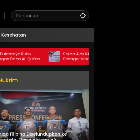
Kesehatan
Rutin
Sekda Ajak KAHMI Perkuat Sinergi
Al-Qur’an
Sebagai Mitra Pemerintah
irat
Hukrim
nida Filipina Diselundupkan ke
ontalo, Siapa Aktornya?