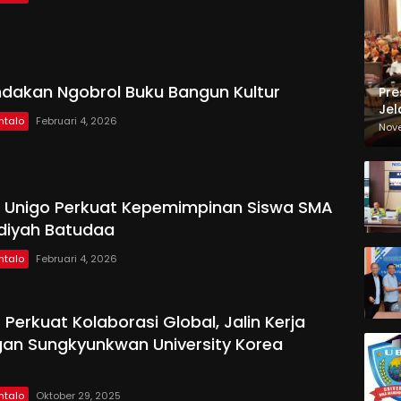
dakan Ngobrol Buku Bangun Kultur
Pre
Jel
ntalo
Februari 4, 2026
Ma
Nov
Sa
P Unigo Perkuat Kepemimpinan Siswa SMA
iyah Batudaa
ntalo
Februari 4, 2026
 Perkuat Kolaborasi Global, Jalin Kerja
an Sungkyunkwan University Korea
ntalo
Oktober 29, 2025