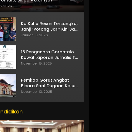
6, 2026
Ka Kuhu Resmi Tersangka,
Janji “Potong Jari” Kini Jadi
Bumerang
Januari 13, 2026
16 Pengacara Gorontalo
Kawal Laporan Jurnalis TV
One
November 15, 2025
Pemkab Gorut Angkat
Bicara Soal Dugaan Kasus
Asusila Oknum ASN
November 10, 2025
ndidikan