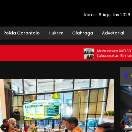
Kamis, 6 Agustus 2026
Polda Gorontalo
Hukrim
Olahraga
Advetorial
Mahasiswa KKD 30 Dulamayo 
Laksanakan Bimbingan Baca 
bagi Santri TPQ Fastabiqul Kha
Sia
Gor