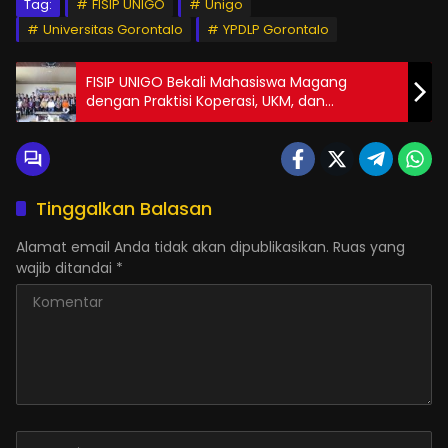
Tag:
FISIP UNIGO
Unigo
Universitas Gorontalo
YPDLP Gorontalo
FISIP UNIGO Bekali Mahasiswa Magang
dengan Praktisi Koperasi, UKM, dan
Komunikasi
Tinggalkan Balasan
Alamat email Anda tidak akan dipublikasikan.
Ruas yang
wajib ditandai
*