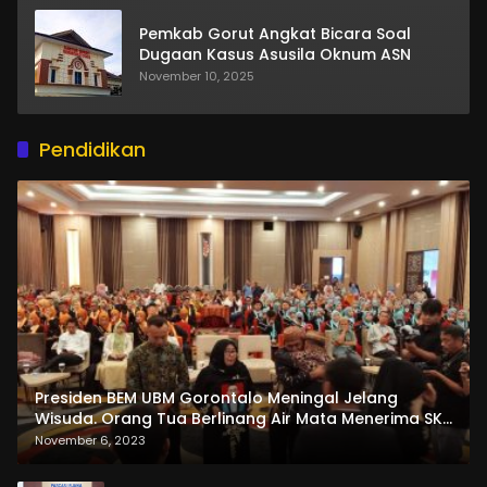
Pemkab Gorut Angkat Bicara Soal
Dugaan Kasus Asusila Oknum ASN
November 10, 2025
Pendidikan
Presiden BEM UBM Gorontalo Meningal Jelang
Wisuda. Orang Tua Berlinang Air Mata Menerima SKL
dan Pemasangan Salempang
November 6, 2023