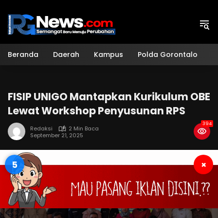
Langsung
ke
konten
Beranda
Daerah
Kampus
Polda Gorontalo
H
FISIP UNIGO Mantapkan Kurikulum OBE
Lewat Workshop Penyusunan RPS
394
Redaksi
2 Min Baca
September 21, 2025
4
×