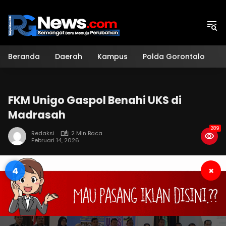
Langsung
ke
konten
Beranda
Daerah
Kampus
Polda Gorontalo
H
FKM Unigo Gaspol Benahi UKS di
Madrasah
289
Redaksi
2 Min Baca
Februari 14, 2026
3
×