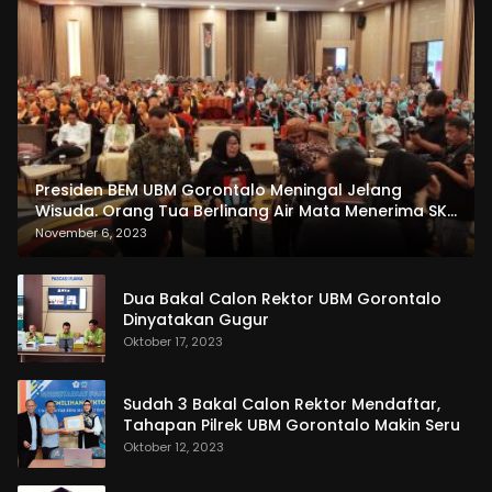
Presiden BEM UBM Gorontalo Meningal Jelang
Wisuda. Orang Tua Berlinang Air Mata Menerima SKL
dan Pemasangan Salempang
November 6, 2023
Dua Bakal Calon Rektor UBM Gorontalo
Dinyatakan Gugur
Oktober 17, 2023
Sudah 3 Bakal Calon Rektor Mendaftar,
Tahapan Pilrek UBM Gorontalo Makin Seru
Oktober 12, 2023