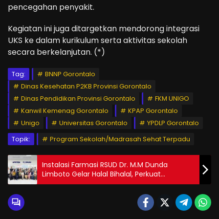
pencegahan penyakit.
Kegiatan ini juga ditargetkan mendorong integrasi
UKS ke dalam kurikulum serta aktivitas sekolah
secara berkelanjutan. (*)
Tag:
BNNP Gorontalo
Dinas Kesehatan P2KB Provinsi Gorontalo
Dinas Pendidikan Provinsi Gorontalo
FKM UNIGO
Kanwil Kemenag Gorontalo
KPAP Gorontalo
Unigo
Universitas Gorontalo
YPDLP Gorontalo
Topik:
Program Sekolah/Madrasah Sehat Terpadu
Instalasi Farmasi RSUD Dr. M.M Dunda
Limboto Gelar Halal Bihalal, Perkuat
Silaturahmi dan Semangat Pelayanan