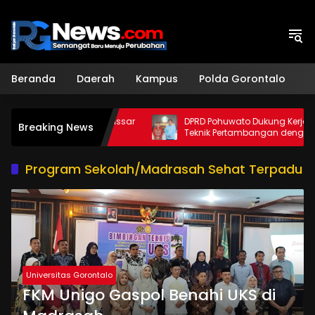
Langsung
ke
konten
Beranda
Daerah
Kampus
Polda Gorontalo
H
ng Unismuh Makassar
DPRD Pohuwato Dukung Kerja Sama
Breaking News
i Internasional
Teknik Pertambangan dengan Unigo
Program Sekolah/Madrasah Sehat Terpadu
Universitas Gorontalo
FKM Unigo Gaspol Benahi UKS di