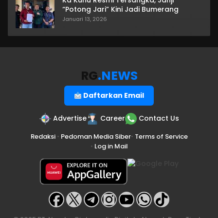
Ka Kuhu Resmi Tersangka, Janji
“Potong Jari” Kini Jadi Bumerang
Januari 13, 2026
RG
.NEWS
Daftarkan Email
Advertise
Career
Contact Us
Redaksi
•
Pedoman Media Siber
•
Terms of Service
•
Log in Mail