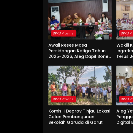
DPRD Provinsi
DPRD Pr
Awali Reses Masa
Wakili 
Persidangan Ketiga Tahun
Ingatka
2025-2026, Aleg Dapil Bone
Terus 
Bolango Dapat Apresiasi
Saat Di
Dari Pemda
DPRD Provinsi
DPRD Pr
Komisi I Deprov Tinjau Lokasi
Aleg Ye
Calon Pembangunan
Penggu
Sekolah Garuda di Gorut
Digital
Di Bon