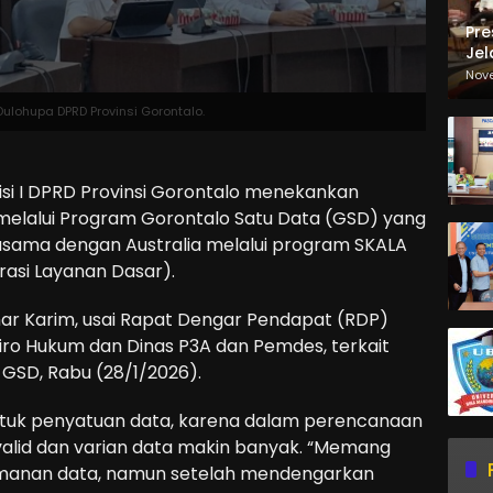
Pre
Jel
Ma
Nov
Sa
ulohupa DPRD Provinsi Gorontalo.
 I DPRD Provinsi Gorontalo menekankan
elalui Program Gorontalo Satu Data (GSD) yang
sama dengan Australia melalui program SKALA
erasi Layanan Dasar).
mar Karim, usai Rapat Dengar Pendapat (RDP)
iro Hukum dan Dinas P3A dan Pemdes, terkait
GSD, Rabu (28/1/2026).
ntuk penyatuan data, karena dalam perencanaan
alid dan varian data makin banyak. “Memang
amanan data, namun setelah mendengarkan