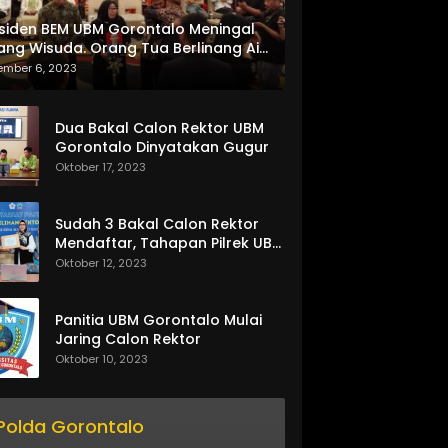
siden BEM UBM Gorontalo Meningal
ang Wisuda. Orang Tua Berlinang Air
ta Menerima SKL dan Pemasangan
ember 6, 2023
lempang
Dua Bakal Calon Rektor UBM
Gorontalo Dinyatakan Gugur
Oktober 17, 2023
Sudah 3 Bakal Calon Rektor
Mendaftar, Tahapan Pilrek UBM
Gorontalo Makin Seru
Oktober 12, 2023
Panitia UBM Gorontalo Mulai
Jaring Calon Rektor
Oktober 10, 2023
Polda Gorontalo