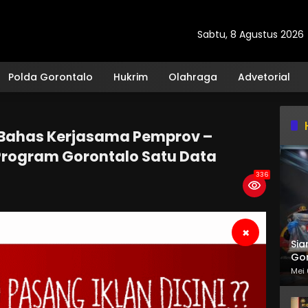
Sabtu, 8 Agustus 2026
Polda Gorontalo
Hukrim
Olahraga
Advetorial
P Bahas Kerjasama Pemprov –
Program Gorontalo Satu Data
336
×
Sia
Gor
Mei 