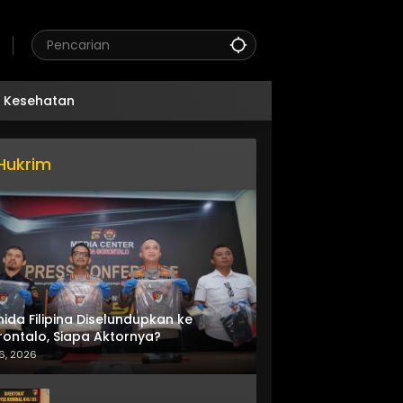
Kesehatan
Hukrim
nida Filipina Diselundupkan ke
ontalo, Siapa Aktornya?
6, 2026