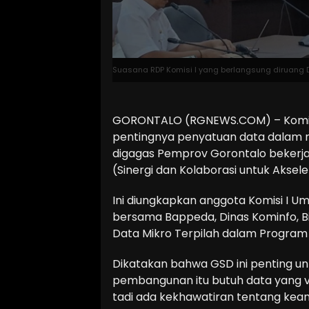
Suasana RDP Komisi I yang berlangsung diruang D
GORONTALO (RGNEWS.COM) – Komisi
pentingnya penyatuan data dalam m
digagas Pemprov Gorontalo bekerja
(Sinergi dan Kolaborasi untuk Aksel
Ini diungkapkan anggota Komisi I U
bersama Bappeda, Dinas Kominfo, B
Data Mikro Terpilah dalam Program 
Dikatakan bahwa GSD ini penting u
pembangunan itu butuh data yang v
tadi ada kekhawatiran tentang ke