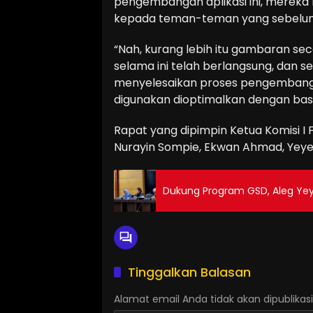
pengembangan aplikasi ini, merek
kepada teman-teman yang sebelumny
“Nah, kurang lebih itu gambaran s
selama ini telah berlangsung, dan seka
menyelesaikan proses pengembangan 
digunakan dioptimalkan dengan basi
Rapat yang dipimpin Ketua Komisi I Fad
Nurayin Sompie, Ekwan Ahmad, Yeyen
Dukung Program GSD, Aleg Yeye
Tinggalkan Balasan
Alamat email Anda tidak akan dipublikasi