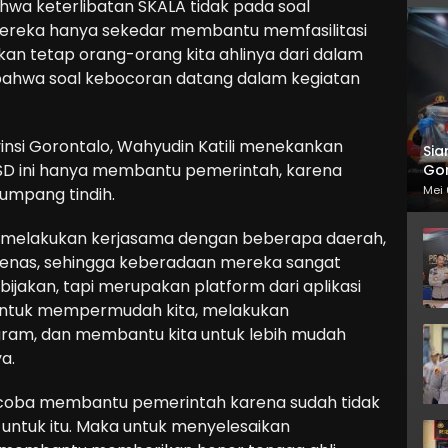
bahwa keterlibatan SKALA tidak pada soal
mereka hanya sekedar membantu memfasilitasi
kan tetap orang-orang kita ahlinya dari dalam
n bahwa soal kebocoran datang dalam kegiatan
nsi Gorontalo, Wahyudin Katili menekankan
Sia
SD ini hanya membantu pemerintah, karena
Gor
Mei 
tumpang tindih.
h melakukan kerjasama dengan beberapa daerah,
enas, sehingga keberadaan mereka sangat
jakan, tapi merupakan platform dari aplikasi
ntuk mempermudah kita, melakukan
gram, dan membantu kita untuk lebih mudah
a.
coba membantu pemerintah karena sudah tidak
untuk itu. Maka untuk menyelesaikan