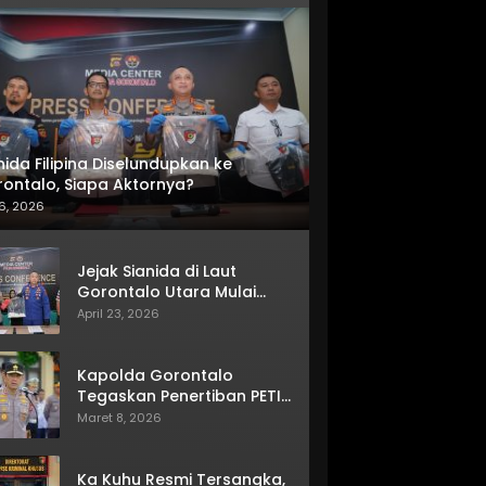
nida Filipina Diselundupkan ke
ontalo, Siapa Aktornya?
6, 2026
Jejak Sianida di Laut
Gorontalo Utara Mulai
Terkuak
April 23, 2026
Kapolda Gorontalo
Tegaskan Penertiban PETI
Terus Berjalan
Maret 8, 2026
Ka Kuhu Resmi Tersangka,