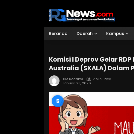
Langsung
ke
konten
Beranda
Daerah
Kampus
Komisi I Deprov Gelar RD
Australia (SKALA) Dalam 
TIM Redaksi
2 Min Baca
Januari 28, 2026
4