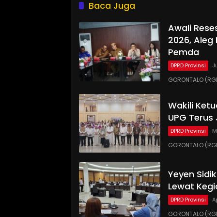
Baca Juga
Awali Rese
2026, Aleg
Pemda
DPRD Provinsi
J
GORONTALO (RGN
Wakili Ket
UPG Terus 
DPRD Provinsi
M
GORONTALO (RGN
Yeyen Sidi
Lewat Kegi
DPRD Provinsi
A
GORONTALO (RGNE