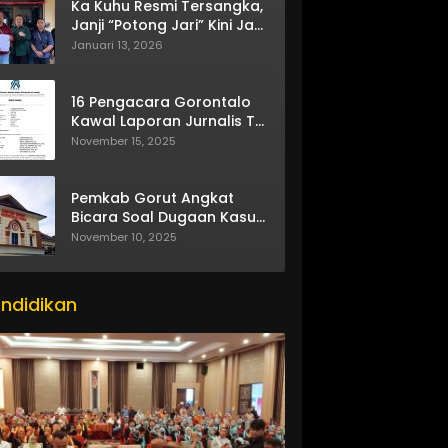
Ka Kuhu Resmi Tersangka,
Janji “Potong Jari” Kini Jadi
Bumerang
Januari 13, 2026
16 Pengacara Gorontalo
Kawal Laporan Jurnalis TV
One
November 15, 2025
Pemkab Gorut Angkat
Bicara Soal Dugaan Kasus
Asusila Oknum ASN
November 10, 2025
ndidikan