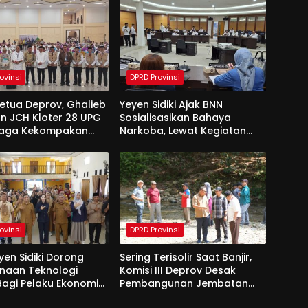
ovinsi
DPRD Provinsi
Ketua Deprov, Ghalieb
Yeyen Sidiki Ajak BNN
n JCH Kloter 28 UPG
Sosialisasikan Bahaya
Jaga Kekompakan
Narkoba, Lewat Kegiatan
 Tanah Suci
Reses Aleg
ovinsi
DPRD Provinsi
yen Sidiki Dorong
Sering Terisolir Saat Banjir,
naan Teknologi
Komisi III Deprov Desak
 Bagi Pelaku Ekonomi
Pembangunan Jembatan
e Bolango
Gantung di Desa Modelidu