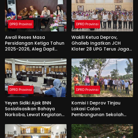
DPRD Provinsi
DPRD Provinsi
Awali Reses Masa
Wakili Ketua Deprov,
Persidangan Ketiga Tahun
Ghalieb Ingatkan JCH
2025-2026, Aleg Dapil
Kloter 28 UPG Terus Jaga
Bone Bolango Dapat
Kekompakan Saat Di
Apresiasi Dari Pemda
Tanah Suci
DPRD Provinsi
DPRD Provinsi
Yeyen Sidiki Ajak BNN
Komisi I Deprov Tinjau
Sosialisasikan Bahaya
Lokasi Calon
Narkoba, Lewat Kegiatan
Pembangunan Sekolah
Reses Aleg
Garuda di Gorut