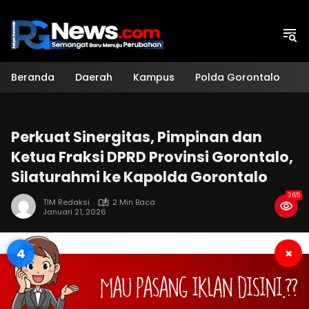
Langsung
ke
konten
Beranda
Daerah
Kampus
Polda Gorontalo
H
Perkuat Sinergitas, Pimpinan dan
Ketua Fraksi DPRD Provinsi Gorontalo,
Silaturahmi ke Kapolda Gorontalo
365
TIM Redaksi
2 Min Baca
Januari 21, 2026
4
×