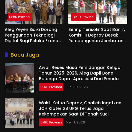
DPRD Provinsi
DPRD Provinsi
Aleg Yeyen Sidiki Dorong
Sering Terisolir Saat Banjir,
Penggunaan Teknologi
Komisi III Deprov Desak
Digital Bagi Pelaku Ekonomi
Pembangunan Jembatan
Di Bone Bolango
Gantung di Desa Modelidu
Baca Juga
Awali Reses Masa Persidangan Ketiga
Tahun 2025-2026, Aleg Dapil Bone
Bolango Dapat Apresiasi Dari Pemda
DPRD Provinsi
Juni 30, 2026
Wakili Ketua Deprov, Ghalieb Ingatkan
JCH Kloter 28 UPG Terus Jaga
Kekompakan Saat Di Tanah Suci
DPRD Provinsi
Mei 11, 2026