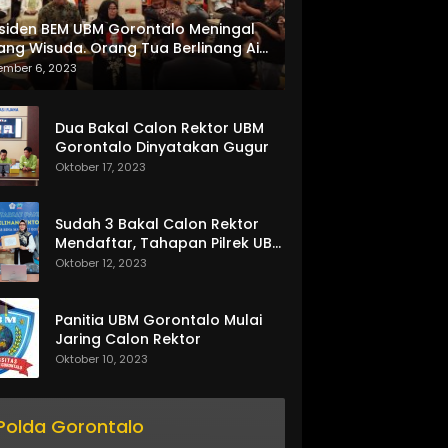
siden BEM UBM Gorontalo Meningal
ang Wisuda. Orang Tua Berlinang Air
ta Menerima SKL dan Pemasangan
ember 6, 2023
lempang
Dua Bakal Calon Rektor UBM
Gorontalo Dinyatakan Gugur
Oktober 17, 2023
Sudah 3 Bakal Calon Rektor
Mendaftar, Tahapan Pilrek UBM
Gorontalo Makin Seru
Oktober 12, 2023
Panitia UBM Gorontalo Mulai
Jaring Calon Rektor
Oktober 10, 2023
Polda Gorontalo