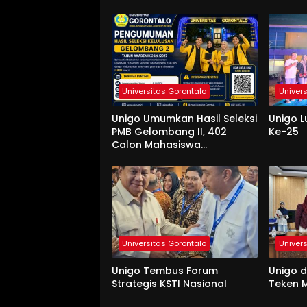
Universitas Gorontalo
Univer
Unigo Umumkan Hasil Seleksi
Unigo L
PMB Gelombang II, 402
Ke-25
Calon Mahasiswa
Dinyatakan Lulus
Universitas Gorontalo
Univer
Unigo Tembus Forum
Unigo 
Strategis KSTI Nasional
Teken M