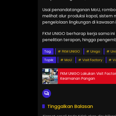
Usai penandatanganan MoU, rombon
melihat alur produksi kapal, siste
pengelolaan lingkungan di kawasan i
FKM UNIGO berharap kerja sama ini
penelitian terapan, hingga pengemb
Tag:
FKM UNIGO
Unigo
Uni
Topik:
MoU
Visit Factory
Vi
FKM UNIGO Lakukan Visit Facto
Keamanan Pangan
Tinggalkan Balasan