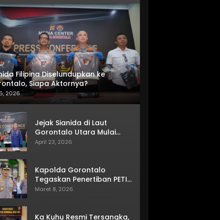
nida Filipina Diselundupkan ke
ontalo, Siapa Aktornya?
6, 2026
Jejak Sianida di Laut
Gorontalo Utara Mulai
Terkuak
April 23, 2026
Kapolda Gorontalo
Tegaskan Penertiban PETI
Terus Berjalan
Maret 8, 2026
Ka Kuhu Resmi Tersangka,