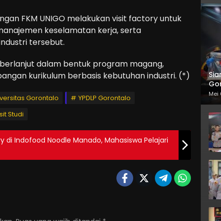
gan FKM UNIGO melakukan visit factory untuk
m manajemen keselamatan kerja, serta
ndustri tersebut.
 berlanjut dalam bentuk program magang,
Sia
angan kurikulum berbasis kebutuhan industri. (*)
Gor
Mei 
versitas Gorontalo
YPDLP Gorontalo
sit Studi
ry di Indofood Noodle Manado, Mahasiswa Pelajari