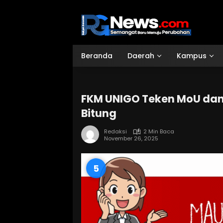
Langsung
ke
konten
Beranda
Daerah
Kampus
FKM UNIGO Teken MoU dan L
Bitung
Redaksi
2 Min Baca
November 26, 2025
4