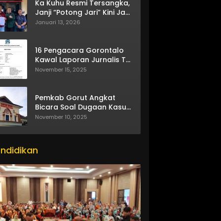
Ka Kuhu Resmi Tersangka,
Janji “Potong Jari” Kini Jadi
Bumerang
Januari 13, 2026
16 Pengacara Gorontalo
Kawal Laporan Jurnalis TV
One
November 15, 2025
Pemkab Gorut Angkat
Bicara Soal Dugaan Kasus
Asusila Oknum ASN
November 10, 2025
ndidikan