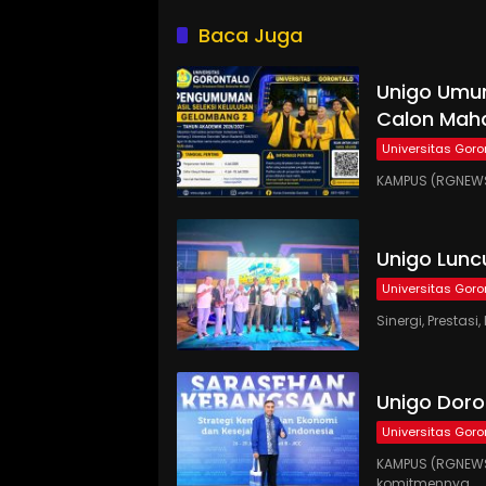
Baca Juga
Unigo Umum
Calon Maha
Universitas Goro
KAMPUS (RGNEWS
Unigo Lunc
Universitas Goro
Sinergi, Presta
Unigo Doro
Universitas Goro
KAMPUS (RGNEWS
komitmennya…