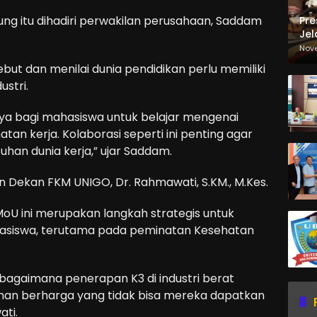
tung itu dihadiri perwakilan perusahaan, Saddam
Pre
Jel
Ma
Nov
Sa
but dan menilai dunia pendidikan perlu memiliki
stri.
ya bagi mahasiswa untuk belajar mengenai
tan kerja. Kolaborasi seperti ini penting agar
uhan dunia kerja,” ujar Saddam.
n Dekan FKM UNIGO, Dr. Rahmawati, S.KM., M.Kes.
U ini merupakan langkah strategis untuk
asiswa, terutama pada peminatan Kesehatan
bagaimana penerapan K3 di industri berat
aman berharga yang tidak bisa mereka dapatkan
ati.