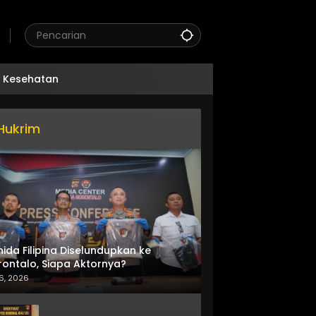
Kesehatan
Hukrim
nida Filipina Diselundupkan ke
ontalo, Siapa Aktornya?
6, 2026