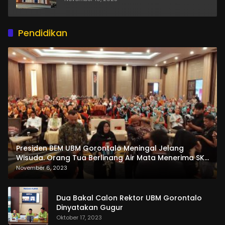
Pendidikan
Presiden BEM UBM Gorontalo Meningal Jelang
Wisuda. Orang Tua Berlinang Air Mata Menerima SKL
dan Pemasangan Salempang
November 6, 2023
Dua Bakal Calon Rektor UBM Gorontalo
Dinyatakan Gugur
Oktober 17, 2023