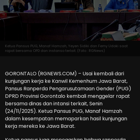
Ketua Pansus PUG, Manaf Hamzah, Yeyen Sidiki dan Femy Udoki saat
rapat bersama OPD dan instanso terlait. (Foto : RGNews)
GORONTALO (RGNEWS.COM) – Usai kembali dari
kunjungan kerja ke Kanwil Kemenhum Jawa Barat,
Pansus Ranperda Pengarusutamaan Gender (PUG)
DPRD Provinsi Gorontalo kembali menggelar rapat
bersama dinas dan intansi terkait, Senin
(24/11/2025). Ketua Pansus PUG, Manaf Hamzah
dalam kesempatan memaparkan hasil kunjungan
kerja mereka ke Jawa Barat.
Ketua pansus juga menegaskan bahwa ranperda