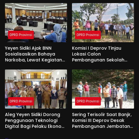
Apresiasi Dari Pemda
Tanah Suci
DPRD Provinsi
DPRD Provinsi
Yeyen Sidiki Ajak BNN
Komisi I Deprov Tinjau
Sosialisasikan Bahaya
Lokasi Calon
Narkoba, Lewat Kegiatan
Pembangunan Sekolah
Reses Aleg
Garuda di Gorut
DPRD Provinsi
DPRD Provinsi
Aleg Yeyen Sidiki Dorong
Sering Terisolir Saat Banjir,
Penggunaan Teknologi
Komisi III Deprov Desak
Digital Bagi Pelaku Ekonomi
Pembangunan Jembatan
Di Bone Bolango
Gantung di Desa Modelidu