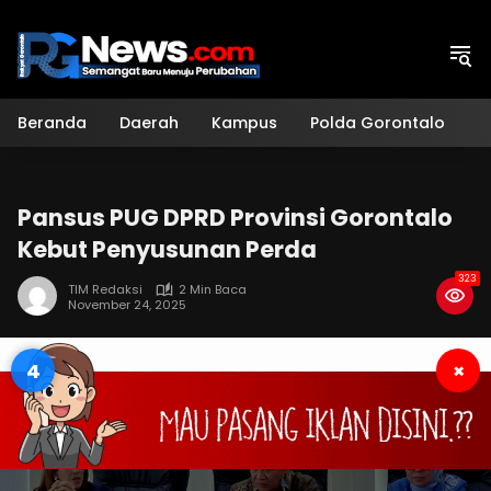
Langsung
ke
konten
Beranda
Daerah
Kampus
Polda Gorontalo
H
Pansus PUG DPRD Provinsi Gorontalo
Kebut Penyusunan Perda
323
TIM Redaksi
2 Min Baca
November 24, 2025
4
×