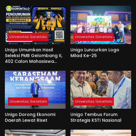
Universitas Gorontalo
Universitas Gorontalo
Unigo Umumkan Hasil
Unigo Luncurkan Logo
Seleksi PMB Gelombang II,
Milad Ke-25
402 Calon Mahasiswa
Dinyatakan Lulus
Universitas Gorontalo
Universitas Gorontalo
Unigo Dorong Ekonomi
Unigo Tembus Forum
Daerah Lewat Riset
Strategis KSTI Nasional