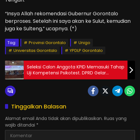
“Insya Allah rekomendasi Gubernur Gorontalo
berproses. Setelah ini saya akan ke Sulut, kemudian
juga ke Sulteng,” ucapnya. (*)
Tag:
Provinsi Gorontalo
Unigo
Universitas Gorontalo
YPDLP Gorontalo
Seleksi Calon Anggota KPID Memasuki Tahap
Uji Kompetensi Psikotest. DPRD Gelar
Paripurna Pergantian Anggota Timsel
Tinggalkan Balasan
Alamat email Anda tidak akan dipublikasikan.
Ruas yang
wajib ditandai
*