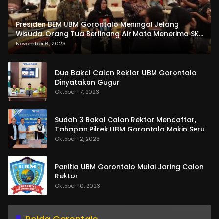
Presiden BEM UBM Gorontalo Meningal Jelang
Wisuda. Orang Tua Berlinang Air Mata Menerima SKL
dan Pemasangan Salempang
November 6, 2023
Dua Bakal Calon Rektor UBM Gorontalo
Dinyatakan Gugur
Oktober 17, 2023
Sudah 3 Bakal Calon Rektor Mendaftar,
Tahapan Pilrek UBM Gorontalo Makin Seru
Oktober 12, 2023
Panitia UBM Gorontalo Mulai Jaring Calon
Rektor
Oktober 10, 2023
Polda Gorontalo