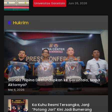
Universitas Gorontalo
Juni 26, 2026
Hukrim
Sianida Filipina Diselundupkan ke Gorontalo, Siapa
Aktornya?
Mei 6, 2026
Ka Kuhu Resmi Tersangka, Janji
“Potong Jari” Kini Jadi Bumerang