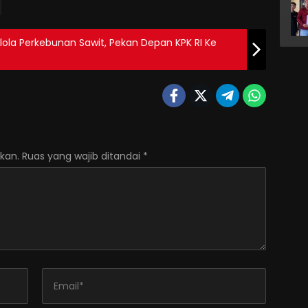
lola Perkebunan Sawit, Pekan Depan KPK RI Ke
kan.
Ruas yang wajib ditandai
*