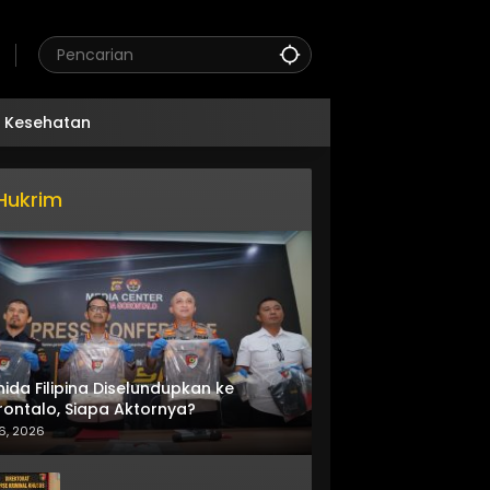
Kesehatan
Hukrim
nida Filipina Diselundupkan ke
ontalo, Siapa Aktornya?
6, 2026