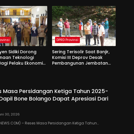
 Tanah Suci
Reses Aleg
ovinsi
DPRD Provinsi
yen Sidiki Dorong
Sering Terisolir Saat Banjir,
naan Teknologi
Komisi III Deprov Desak
 Bagi Pelaku Ekonomi
Pembangunan Jembatan
e Bolango
Gantung di Desa Modelidu
s Masa Persidangan Ketiga Tahun 2025-
 Dapil Bone Bolango Dapat Apresiasi Dari
uni 30, 2026
EWS.COM) – Reses Masa Persidangan Ketiga Tahun…