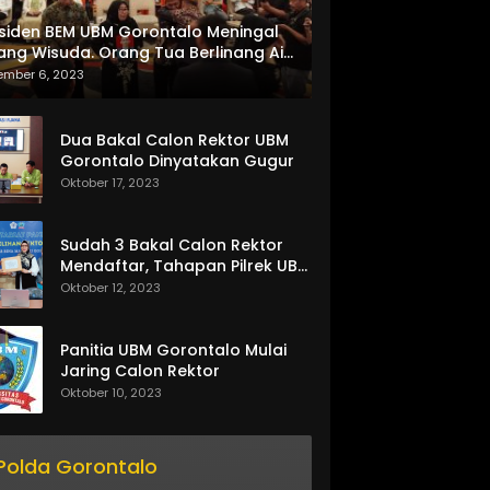
siden BEM UBM Gorontalo Meningal
ang Wisuda. Orang Tua Berlinang Air
ta Menerima SKL dan Pemasangan
ember 6, 2023
lempang
Dua Bakal Calon Rektor UBM
Gorontalo Dinyatakan Gugur
Oktober 17, 2023
Sudah 3 Bakal Calon Rektor
Mendaftar, Tahapan Pilrek UBM
Gorontalo Makin Seru
Oktober 12, 2023
Panitia UBM Gorontalo Mulai
Jaring Calon Rektor
Oktober 10, 2023
Polda Gorontalo