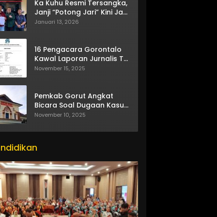
Ka Kuhu Resmi Tersangka,
Janji “Potong Jari” Kini Jadi
Bumerang
Januari 13, 2026
16 Pengacara Gorontalo
Kawal Laporan Jurnalis TV
One
November 15, 2025
Pemkab Gorut Angkat
Bicara Soal Dugaan Kasus
Asusila Oknum ASN
November 10, 2025
ndidikan