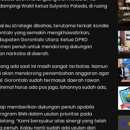
idampingi Wakil Ketua Sulyanto Pateda, di ruang
Pre
Jel
Ma
Nov
Sa
isu strategis dibahas, terutama terkait kondisi
rontalo yang semakin mengkhawatirkan,
abupaten Gorontalo Utara. Ketua DPRD
men penuh untuk mendorong dukungan
n narkoba di daerah.
ng ada saat ini masih sangat terbatas. Namun
mi akan mendorong penambahan anggaran agar
l. Gorontalo sudah termasuk daerah rawan
inimal harus ada pos jaga, lahannya sudah ada,
ap memberikan dukungan penuh apabila
ogram BNN dalam usulan prioritas pada
ng. “Kami bersyukur atas sinergi yang telah
penuh. Kalau nanti sudah ada usulan dari