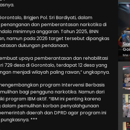
gasnya.
rontalo, Brigjen Pol. Sri Bardiyati, dalam
 penanganan dan pemberantasan narkotika di
endala minimnya anggaran. Tahun 2025, BNN
n, namun pada 2026 target tersebut dipangkas
Sia
rbatasan dukungan pendanaan.
Gor
Mei 
membuat upaya pemberantasan dan rehabilitasi
ri 729 desa di Gorontalo, terdapat 12 desa yang
ngan menjadi wilayah paling rawan,” ungkapnya.
 mengembangkan program Intervensi Berbasis
mulihan bagi pengguna narkotika. Namun dari
ki program IBM aktif. “IBM ini penting karena
g dalam pemulihan korban penyalahgunaan
pemerintah daerah dan DPRD agar program ini
 pungkasnya. ***