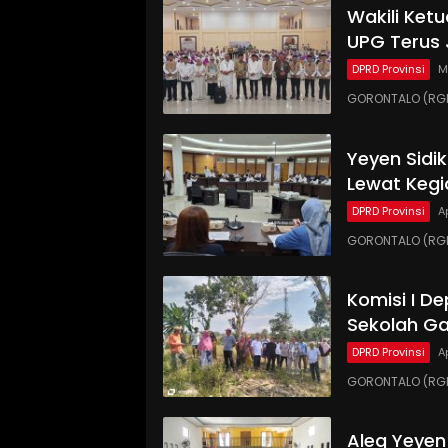
Wakili Ket
UPG Terus 
DPRD Provinsi
M
GORONTALO (RGN
Yeyen Sidi
Lewat Kegi
DPRD Provinsi
A
GORONTALO (RGNE
Komisi I D
Sekolah Ga
DPRD Provinsi
A
GORONTALO (RG
Aleg Yeyen