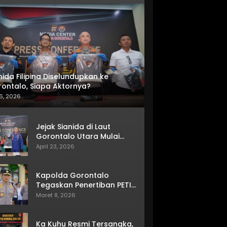
nida Filipina Diselundupkan ke
ontalo, Siapa Aktornya?
6, 2026
Jejak Sianida di Laut
Gorontalo Utara Mulai
Terkuak
April 23, 2026
Kapolda Gorontalo
Tegaskan Penertiban PETI
Terus Berjalan
Maret 8, 2026
Ka Kuhu Resmi Tersangka,