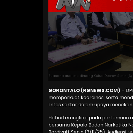
Suasana audiens diruang Ketua Deprov, Senin (3/1
GORONTALO (RGNEWS.COM)
– DP
memperkuat koordinasi serta men
lintas sektor dalam upaya menekan
Hal ini terungkap pada pertemuan 
bersama Kepala Badan Narkotika Nasio
Bardiyati, Senin (3/11/25). Audiensi