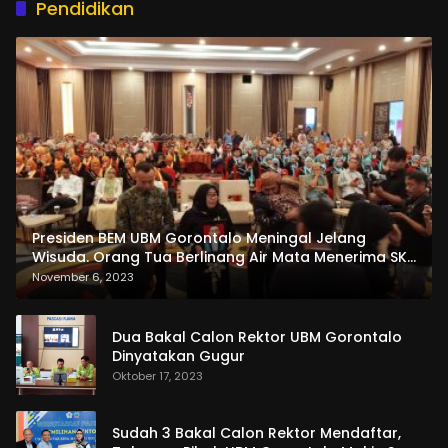
Pendidikan
Presiden BEM UBM Gorontalo Meningal Jelang
Wisuda. Orang Tua Berlinang Air Mata Menerima SKL
dan Pemasangan Salempang
November 6, 2023
Dua Bakal Calon Rektor UBM Gorontalo
Dinyatakan Gugur
Oktober 17, 2023
Sudah 3 Bakal Calon Rektor Mendaftar,