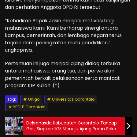
dan perhatian Anggota DPD RI tersebut.
“Kehadiran Bapak Jasin menjadi motivasi bagi
mahasiswa kami. Kami berharap sinergi antara
kampus, pemerintah, dan lembaga negara terus
terjalin demi peningkatan mutu pendidikan,”
ungkapnya.
Pertemuan ini juga menjadi ajang dialog terbuka
antara mahasiswa, orang tua, dan perwakilan
pemerintah terkait pelaksanaan serta manfaat
program KIP Kuliah. (*)
Tag:
Unigo
Universitas Gorontalo
YPDLP Gorontalo
Dekranasda Kabupaten Gorontalo Tancap
Gas, Siapkan IKM Menuju Ajang Peran Saka
Nasional 2025