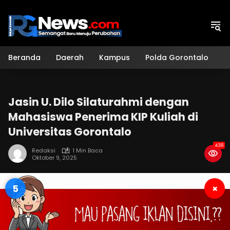
Langsung
ke
konten
Beranda
Daerah
Kampus
Polda Gorontalo
H
Jasin U. Dilo Silaturahmi dengan
Mahasiswa Penerima KIP Kuliah di
Universitas Gorontalo
438
Redaksi
1 Min Baca
Oktober 9, 2025
4
×