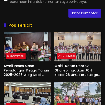
peramban ini untuk komentar saya berikutnya.
Pos Terkait
DPRD Provinsi
DPRD Provinsi
Awali Reses Masa
Wakili Ketua Deprov,
Persidangan Ketiga Tahun
Ghalieb Ingatkan JCH
2025-2026, Aleg Dapil
Kloter 28 UPG Terus Jaga
Bone Bolango Dapat
Kekompakan Saat Di
Apresiasi Dari Pemda
Tanah Suci