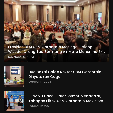
Presiden BEM UBM Gorontalo Meningal Jelang
Wisuda. Orang Tua Berlinang Air Mata Menerima SKL
dan Pemasangan Salempang
November 6, 2023
Dua Bakal Calon Rektor UBM Gorontalo
Dinyatakan Gugur
Oktober 17, 2023
Sudah 3 Bakal Calon Rektor Mendaftar,
Tahapan Pilrek UBM Gorontalo Makin Seru
Oktober 12, 2023