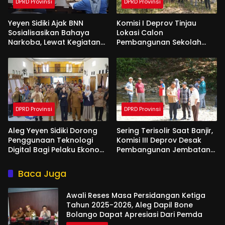
DPRD Provinsi
DPRD Provinsi
Yeyen Sidiki Ajak BNN
Komisi I Deprov Tinjau
Sosialisasikan Bahaya
Lokasi Calon
Narkoba, Lewat Kegiatan
Pembangunan Sekolah
Reses Aleg
Garuda di Gorut
DPRD Provinsi
DPRD Provinsi
Aleg Yeyen Sidiki Dorong
Sering Terisolir Saat Banjir,
Penggunaan Teknologi
Komisi III Deprov Desak
Digital Bagi Pelaku Ekonomi
Pembangunan Jembatan
Di Bone Bolango
Gantung di Desa Modelidu
Baca Juga
Awali Reses Masa Persidangan Ketiga
Tahun 2025-2026, Aleg Dapil Bone
Bolango Dapat Apresiasi Dari Pemda