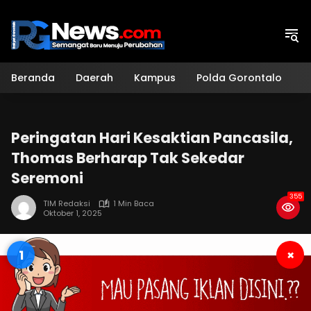
Langsung
ke
konten
Beranda
Daerah
Kampus
Polda Gorontalo
H
Peringatan Hari Kesaktian Pancasila,
Thomas Berharap Tak Sekedar
Seremoni
355
TIM Redaksi
1 Min Baca
Oktober 1, 2025
0
×