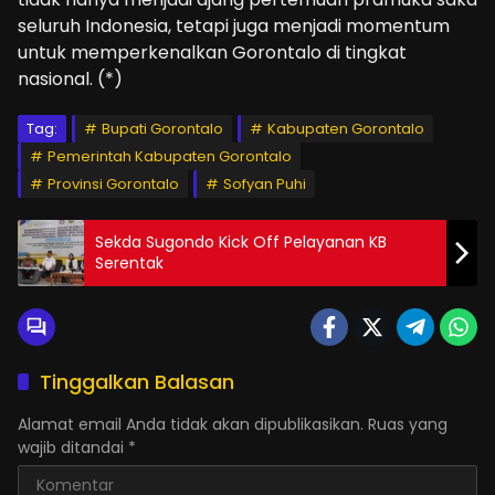
seluruh Indonesia, tetapi juga menjadi momentum
untuk memperkenalkan Gorontalo di tingkat
nasional. (*)
Tag:
Bupati Gorontalo
Kabupaten Gorontalo
Pemerintah Kabupaten Gorontalo
Provinsi Gorontalo
Sofyan Puhi
Sekda Sugondo Kick Off Pelayanan KB
Serentak
Tinggalkan Balasan
Alamat email Anda tidak akan dipublikasikan.
Ruas yang
wajib ditandai
*