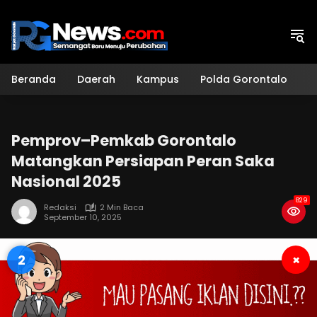
Langsung
ke
konten
Beranda
Daerah
Kampus
Polda Gorontalo
H
Pemprov–Pemkab Gorontalo
Matangkan Persiapan Peran Saka
Nasional 2025
829
Redaksi
2 Min Baca
September 10, 2025
1
×