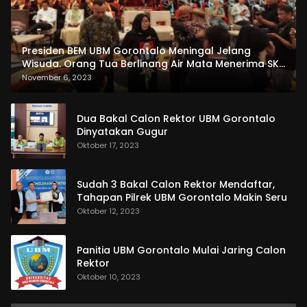
Presiden BEM UBM Gorontalo Meningal Jelang
Wisuda. Orang Tua Berlinang Air Mata Menerima SKL
dan Pemasangan Salempang
November 6, 2023
Dua Bakal Calon Rektor UBM Gorontalo
Dinyatakan Gugur
Oktober 17, 2023
Sudah 3 Bakal Calon Rektor Mendaftar,
Tahapan Pilrek UBM Gorontalo Makin Seru
Oktober 12, 2023
Panitia UBM Gorontalo Mulai Jaring Calon
Rektor
Oktober 10, 2023