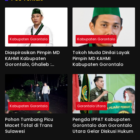
Kabupaten Gorontalo
Kabupaten Gorontalo
Diaspirasikan Pimpin MD
Tokoh Muda Dinilai Layak
KAHMI Kabupaten
Pimpin MD KAHMI
Gorontalo, Ghalieb :
Kabupaten Gorontalo
Banyak Senior Lebih Layak
Kabupaten Gorontalo
Gorontalo Utara
Pohon Tumbang Picu
Pengda IPPAT Kabupaten
Macet Total di Trans
Gorontalo dan Gorontalo
Sulawesi
Utara Gelar Diskusi Hukum