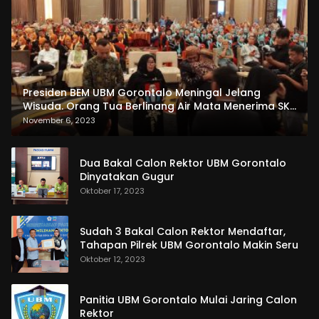
Presiden BEM UBM Gorontalo Meningal Jelang
Wisuda. Orang Tua Berlinang Air Mata Menerima SKL
dan Pemasangan Salempang
November 6, 2023
Dua Bakal Calon Rektor UBM Gorontalo
Dinyatakan Gugur
Oktober 17, 2023
Sudah 3 Bakal Calon Rektor Mendaftar,
Tahapan Pilrek UBM Gorontalo Makin Seru
Oktober 12, 2023
Panitia UBM Gorontalo Mulai Jaring Calon
Rektor