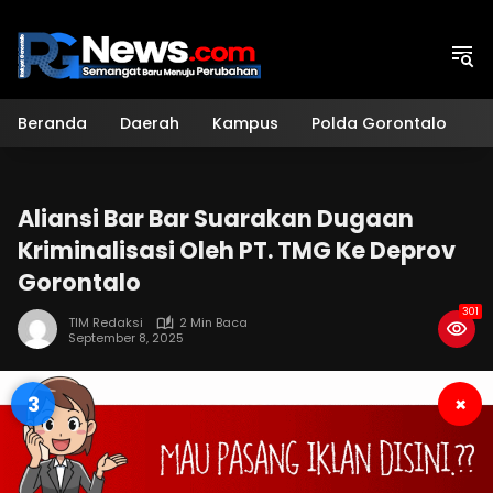
Langsung
ke
konten
Beranda
Daerah
Kampus
Polda Gorontalo
H
Aliansi Bar Bar Suarakan Dugaan
Kriminalisasi Oleh PT. TMG Ke Deprov
Gorontalo
301
TIM Redaksi
2 Min Baca
September 8, 2025
2
×