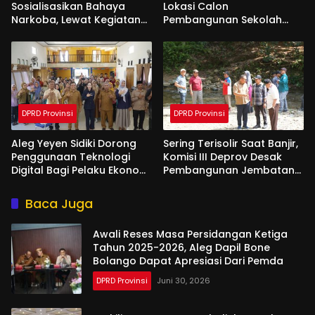
Sosialisasikan Bahaya
Lokasi Calon
Narkoba, Lewat Kegiatan
Pembangunan Sekolah
Reses Aleg
Garuda di Gorut
DPRD Provinsi
DPRD Provinsi
Aleg Yeyen Sidiki Dorong
Sering Terisolir Saat Banjir,
Penggunaan Teknologi
Komisi III Deprov Desak
Digital Bagi Pelaku Ekonomi
Pembangunan Jembatan
Di Bone Bolango
Gantung di Desa Modelidu
Baca Juga
Awali Reses Masa Persidangan Ketiga
Tahun 2025-2026, Aleg Dapil Bone
Bolango Dapat Apresiasi Dari Pemda
DPRD Provinsi
Juni 30, 2026