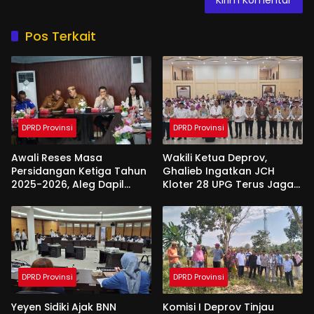
Pos Terkait
DPRD Provinsi
DPRD Provinsi
Awali Reses Masa
Wakili Ketua Deprov,
Persidangan Ketiga Tahun
Ghalieb Ingatkan JCH
2025-2026, Aleg Dapil
Kloter 28 UPG Terus Jaga
Bone Bolango Dapat
Kekompakan Saat Di
Apresiasi Dari Pemda
Tanah Suci
DPRD Provinsi
DPRD Provinsi
Yeyen Sidiki Ajak BNN
Komisi I Deprov Tinjau