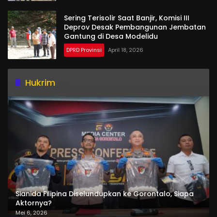
Sering Terisolir Saat Banjir, Komisi III
Deprov Desak Pembangunan Jembatan
Gantung di Desa Modelidu
DPRD Provinsi
April 18, 2026
Hukrim
Sianida Filipina Diselundupkan ke Gorontalo, Siapa
Aktornya?
Mei 6, 2026