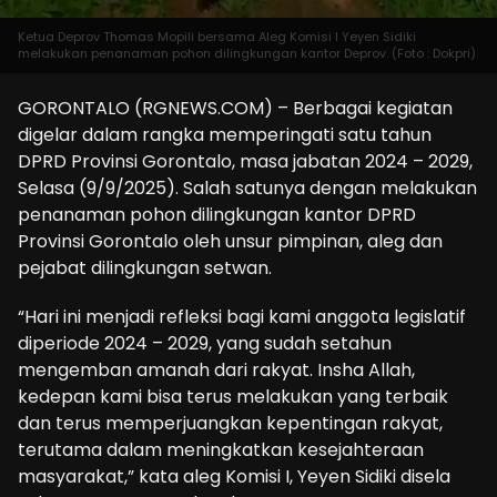
Ketua Deprov Thomas Mopili bersama Aleg Komisi I Yeyen Sidiki
melakukan penanaman pohon dilingkungan kantor Deprov. (Foto : Dokpri)
GORONTALO (RGNEWS.COM) – Berbagai kegiatan
digelar dalam rangka memperingati satu tahun
DPRD Provinsi Gorontalo, masa jabatan 2024 – 2029,
Selasa (9/9/2025). Salah satunya dengan melakukan
penanaman pohon dilingkungan kantor DPRD
Provinsi Gorontalo oleh unsur pimpinan, aleg dan
pejabat dilingkungan setwan.
“Hari ini menjadi refleksi bagi kami anggota legislatif
diperiode 2024 – 2029, yang sudah setahun
mengemban amanah dari rakyat. Insha Allah,
kedepan kami bisa terus melakukan yang terbaik
dan terus memperjuangkan kepentingan rakyat,
terutama dalam meningkatkan kesejahteraan
masyarakat,” kata aleg Komisi I, Yeyen Sidiki disela