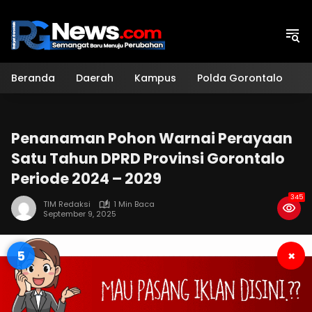
Langsung
ke
konten
Beranda
Daerah
Kampus
Polda Gorontalo
H
Penanaman Pohon Warnai Perayaan
Satu Tahun DPRD Provinsi Gorontalo
Periode 2024 – 2029
345
TIM Redaksi
1 Min Baca
September 9, 2025
4
×