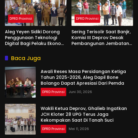
DPRD Provinsi
DPRD Provinsi
Aleg Yeyen Sidiki Dorong
Sering Terisolir Saat Banjir,
Penggunaan Teknologi
Komisi III Deprov Desak
Digital Bagi Pelaku Ekonomi
Pembangunan Jembatan
Di Bone Bolango
Gantung di Desa Modelidu
Baca Juga
Awali Reses Masa Persidangan Ketiga
Tahun 2025-2026, Aleg Dapil Bone
Bolango Dapat Apresiasi Dari Pemda
DPRD Provinsi
Juni 30, 2026
Wakili Ketua Deprov, Ghalieb Ingatkan
JCH Kloter 28 UPG Terus Jaga
Kekompakan Saat Di Tanah Suci
DPRD Provinsi
Mei 11, 2026