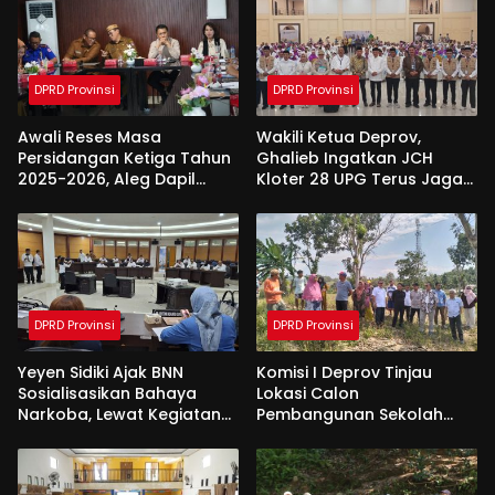
DPRD Provinsi
DPRD Provinsi
Awali Reses Masa
Wakili Ketua Deprov,
Persidangan Ketiga Tahun
Ghalieb Ingatkan JCH
2025-2026, Aleg Dapil
Kloter 28 UPG Terus Jaga
Bone Bolango Dapat
Kekompakan Saat Di
Apresiasi Dari Pemda
Tanah Suci
DPRD Provinsi
DPRD Provinsi
Yeyen Sidiki Ajak BNN
Komisi I Deprov Tinjau
Sosialisasikan Bahaya
Lokasi Calon
Narkoba, Lewat Kegiatan
Pembangunan Sekolah
Reses Aleg
Garuda di Gorut