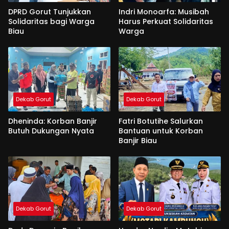
DPRD Gorut Tunjukkan
Indri Monoarfa: Musibah
Solidaritas bagi Warga
Harus Perkuat Solidaritas
Biau
Warga
Dekab Gorut
Dekab Gorut
Dheninda: Korban Banjir
Fatri Botutihe Salurkan
Butuh Dukungan Nyata
Bantuan untuk Korban
Banjir Biau
Dekab Gorut
Dekab Gorut