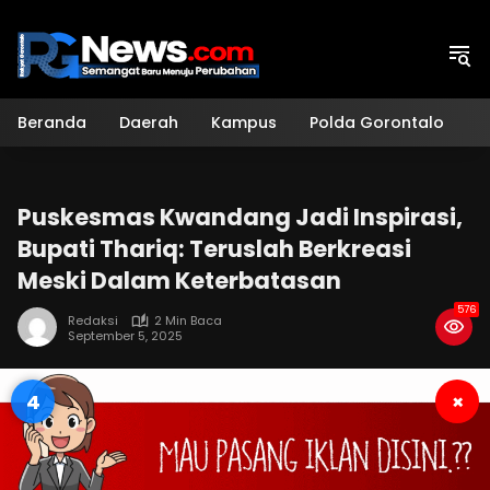
Langsung
ke
konten
Beranda
Daerah
Kampus
Polda Gorontalo
H
Puskesmas Kwandang Jadi Inspirasi,
Bupati Thariq: Teruslah Berkreasi
Meski Dalam Keterbatasan
576
Redaksi
2 Min Baca
September 5, 2025
3
×