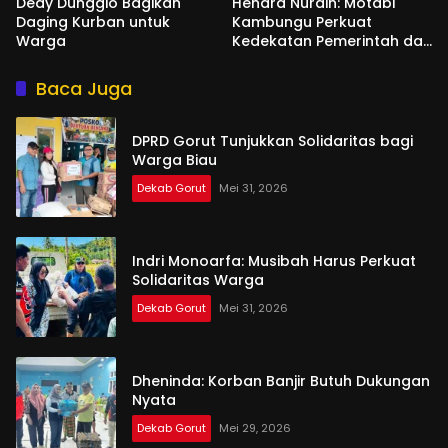
Dedy Dunggio Bagikan
Hendra Nurdin: Motabi
Daging Kurban untuk
Kambungu Perkuat
Warga
Kedekatan Pemerintah dan
Warga
Baca Juga
DPRD Gorut Tunjukkan Solidaritas bagi
Warga Biau
Dekab Gorut
Mei 31, 2026
Indri Monoarfa: Musibah Harus Perkuat
Solidaritas Warga
Dekab Gorut
Mei 31, 2026
Dheninda: Korban Banjir Butuh Dukungan
Nyata
Dekab Gorut
Mei 29, 2026