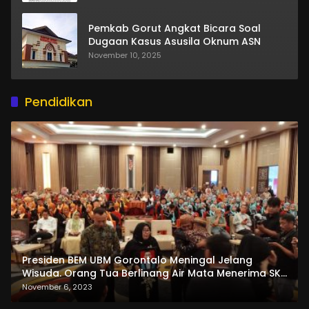
Pemkab Gorut Angkat Bicara Soal
Dugaan Kasus Asusila Oknum ASN
November 10, 2025
Pendidikan
Presiden BEM UBM Gorontalo Meningal Jelang
Wisuda. Orang Tua Berlinang Air Mata Menerima SKL
dan Pemasangan Salempang
November 6, 2023