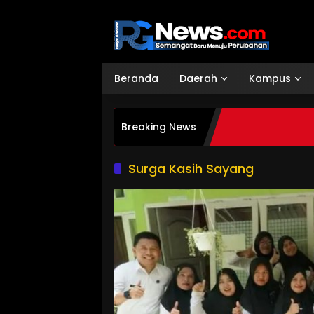
Langsung
ke
konten
Beranda
Daerah
Kampus
Breaking News
Surga Kasih Sayang