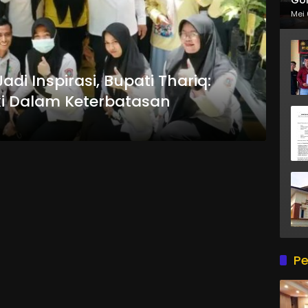
Mei 
i Inspirasi, Bupati Thariq:
ki Dalam Keterbatasan
Pe