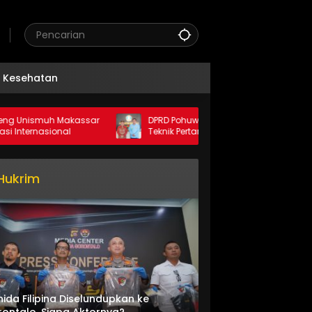
Kesehatan
smuh Makassar
DPRD Pohuwato Dukung Kerja Sama
asional
Teknik Pertambangan dengan Unigo
Hukrim
nida Filipina Diselundupkan ke
ontalo, Siapa Aktornya?