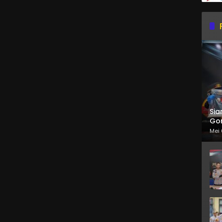
Sia
Gor
Mei 