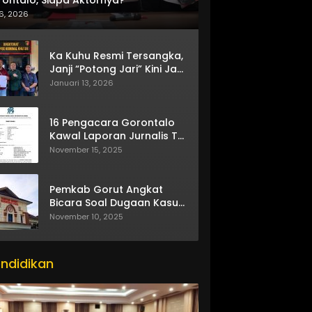
6, 2026
Ka Kuhu Resmi Tersangka,
Janji “Potong Jari” Kini Jadi
Bumerang
Januari 13, 2026
16 Pengacara Gorontalo
Kawal Laporan Jurnalis TV
One
November 15, 2025
Pemkab Gorut Angkat
Bicara Soal Dugaan Kasus
Asusila Oknum ASN
November 10, 2025
ndidikan