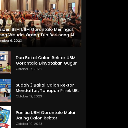
siden BEM UBM Gorontalo Meningal
ang Wisuda. Orang Tua Berlinang Air
ta Menerima SKL dan Pemasangan
ember 6, 2023
lempang
Dua Bakal Calon Rektor UBM
Gorontalo Dinyatakan Gugur
Oktober 17, 2023
Sudah 3 Bakal Calon Rektor
Mendaftar, Tahapan Pilrek UBM
Gorontalo Makin Seru
Oktober 12, 2023
Panitia UBM Gorontalo Mulai
Jaring Calon Rektor
Oktober 10, 2023