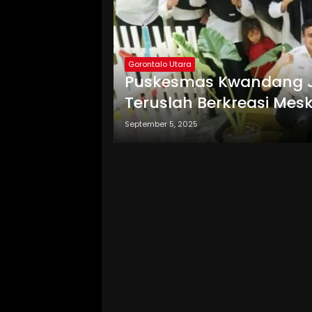
Gorontalo Utara
Puskesmas Kwandang Jad
Teruslah Berkreasi Mes
September 5, 2025