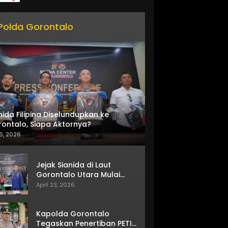
Polda Gorontalo
nida Filipina Diselundupkan ke
ontalo, Siapa Aktornya?
6, 2026
Jejak Sianida di Laut
Gorontalo Utara Mulai
Terkuak
April 23, 2026
Kapolda Gorontalo
Tegaskan Penertiban PETI