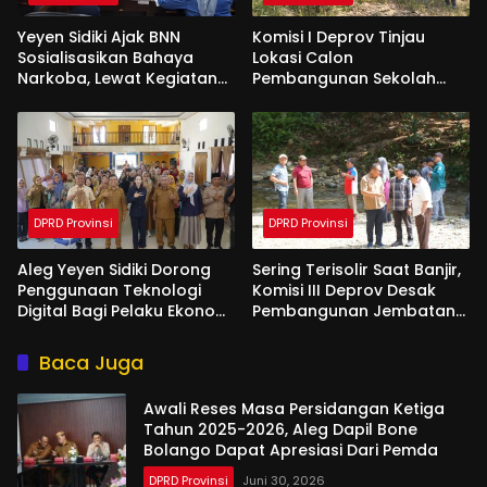
Yeyen Sidiki Ajak BNN
Komisi I Deprov Tinjau
Sosialisasikan Bahaya
Lokasi Calon
Narkoba, Lewat Kegiatan
Pembangunan Sekolah
Reses Aleg
Garuda di Gorut
DPRD Provinsi
DPRD Provinsi
Aleg Yeyen Sidiki Dorong
Sering Terisolir Saat Banjir,
Penggunaan Teknologi
Komisi III Deprov Desak
Digital Bagi Pelaku Ekonomi
Pembangunan Jembatan
Di Bone Bolango
Gantung di Desa Modelidu
Baca Juga
Awali Reses Masa Persidangan Ketiga
Tahun 2025-2026, Aleg Dapil Bone
Bolango Dapat Apresiasi Dari Pemda
DPRD Provinsi
Juni 30, 2026