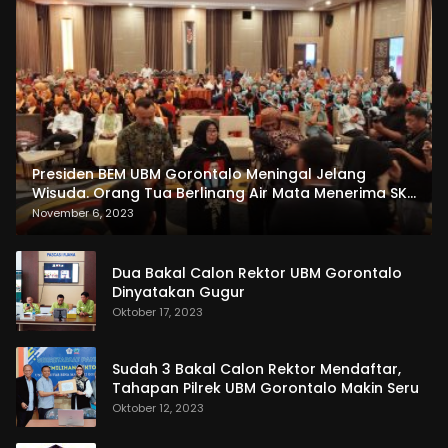
Presiden BEM UBM Gorontalo Meningal Jelang
Wisuda. Orang Tua Berlinang Air Mata Menerima SKL
dan Pemasangan Salempang
November 6, 2023
Dua Bakal Calon Rektor UBM Gorontalo
Dinyatakan Gugur
Oktober 17, 2023
Sudah 3 Bakal Calon Rektor Mendaftar,
Tahapan Pilrek UBM Gorontalo Makin Seru
Oktober 12, 2023