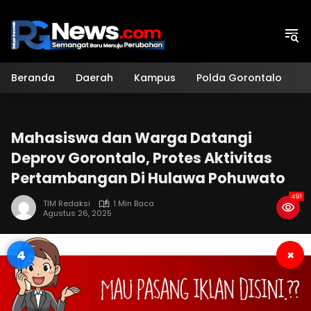
Langsung
ke
konten
Beranda
Daerah
Kampus
Polda Gorontalo
H
Mahasiswa dan Warga Datangi
Deprov Gorontalo, Protes Aktivitas
Pertambangan Di Hulawa Pohuwato
491
TIM Redaksi
1 Min Baca
Agustus 26, 2025
3
×