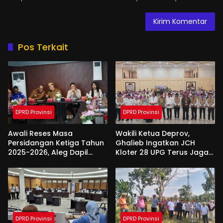
Pos Terkait
DPRD Provinsi
DPRD Provinsi
Awali Reses Masa
Wakili Ketua Deprov,
Persidangan Ketiga Tahun
Ghalieb Ingatkan JCH
2025-2026, Aleg Dapil
Kloter 28 UPG Terus Jaga
Bone Bolango Dapat
Kekompakan Saat Di
Apresiasi Dari Pemda
Tanah Suci
DPRD Provinsi
DPRD Provinsi