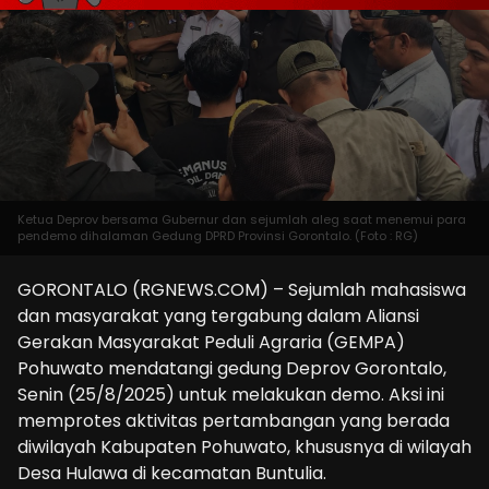
Ketua Deprov bersama Gubernur dan sejumlah aleg saat menemui para
pendemo dihalaman Gedung DPRD Provinsi Gorontalo. (Foto : RG)
GORONTALO (RGNEWS.COM) – Sejumlah mahasiswa
dan masyarakat yang tergabung dalam Aliansi
Gerakan Masyarakat Peduli Agraria (GEMPA)
Pohuwato mendatangi gedung Deprov Gorontalo,
Senin (25/8/2025) untuk melakukan demo. Aksi ini
memprotes aktivitas pertambangan yang berada
diwilayah Kabupaten Pohuwato, khususnya di wilayah
Desa Hulawa di kecamatan Buntulia.