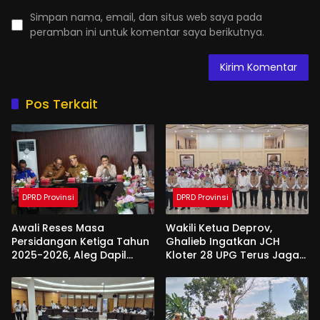
Simpan nama, email, dan situs web saya pada
peramban ini untuk komentar saya berikutnya.
Pos Terkait
DPRD Provinsi
DPRD Provinsi
Awali Reses Masa
Wakili Ketua Deprov,
Persidangan Ketiga Tahun
Ghalieb Ingatkan JCH
2025-2026, Aleg Dapil
Kloter 28 UPG Terus Jaga
Bone Bolango Dapat
Kekompakan Saat Di
Apresiasi Dari Pemda
Tanah Suci