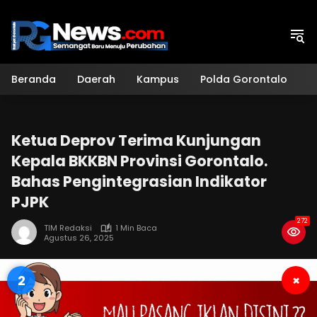
Langsung
ke
konten
Beranda
Daerah
Kampus
Polda Gorontalo
H
Ketua Deprov Terima Kunjungan
Kepala BKKBN Provinsi Gorontalo.
Bahas Pengintegrasian Indikator
PJPK
272
TIM Redaksi
1 Min Baca
Agustus 26, 2025
1
×