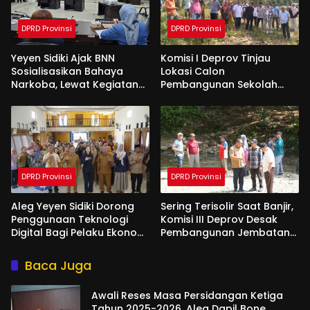
DPRD Provinsi
DPRD Provinsi
Yeyen Sidiki Ajak BNN
Komisi I Deprov Tinjau
Sosialisasikan Bahaya
Lokasi Calon
Narkoba, Lewat Kegiatan
Pembangunan Sekolah
Reses Aleg
Garuda di Gorut
DPRD Provinsi
DPRD Provinsi
Aleg Yeyen Sidiki Dorong
Sering Terisolir Saat Banjir,
Penggunaan Teknologi
Komisi III Deprov Desak
Digital Bagi Pelaku Ekonomi
Pembangunan Jembatan
Di Bone Bolango
Gantung di Desa Modelidu
Baca Juga
Awali Reses Masa Persidangan Ketiga
Tahun 2025-2026, Aleg Dapil Bone