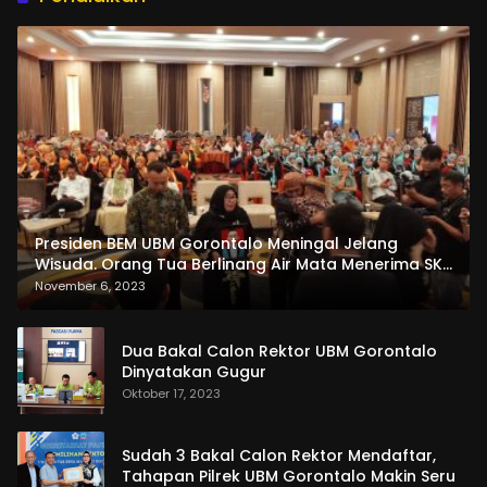
Presiden BEM UBM Gorontalo Meningal Jelang
Wisuda. Orang Tua Berlinang Air Mata Menerima SKL
dan Pemasangan Salempang
November 6, 2023
Dua Bakal Calon Rektor UBM Gorontalo
Dinyatakan Gugur
Oktober 17, 2023
Sudah 3 Bakal Calon Rektor Mendaftar,
Tahapan Pilrek UBM Gorontalo Makin Seru