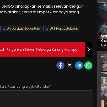
an UNIGO diharapkan semakin relevan dengan
masyarakat, serta memperkuat daya saing
Universitas Gorontalo
UPT Perpustakaan
Sia
Gor
Mei 
Hadir Ringankan Beban Keluarga Kurang Mampu
kan.
Ruas yang wajib ditandai
*