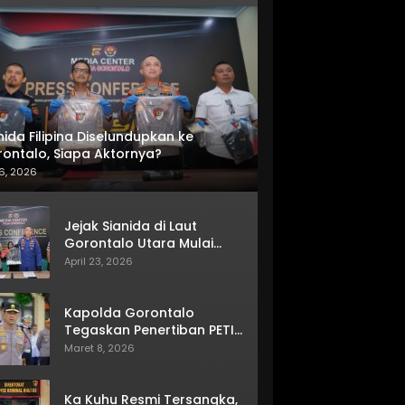
nida Filipina Diselundupkan ke
ontalo, Siapa Aktornya?
6, 2026
Jejak Sianida di Laut
Gorontalo Utara Mulai
Terkuak
April 23, 2026
Kapolda Gorontalo
Tegaskan Penertiban PETI
Terus Berjalan
Maret 8, 2026
Ka Kuhu Resmi Tersangka,