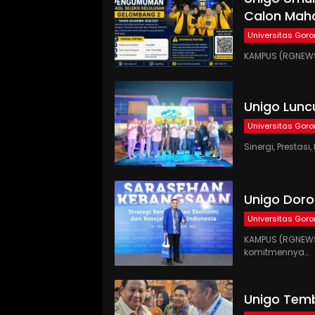
Calon Maha
Universitas Goro
KAMPUS (RGNEWS
Unigo Lunc
Universitas Goro
Sinergi, Presta
Unigo Doro
Universitas Goro
KAMPUS (RGNEWS
komitmennya…
Unigo Temb