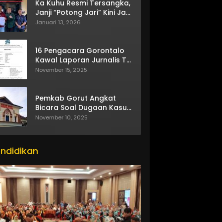
Ka Kuhu Resmi Tersangka,
Janji “Potong Jari” Kini Jadi
Bumerang
Januari 13, 2026
16 Pengacara Gorontalo
Kawal Laporan Jurnalis TV
One
November 15, 2025
Pemkab Gorut Angkat
Bicara Soal Dugaan Kasus
Asusila Oknum ASN
November 10, 2025
ndidikan