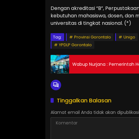
Dengan akreditasi “B”, Perpustaka
kebutuhan mahasiswa, dosen, dan 
universitas di tingkat nasional. (*)
Tag:
Provinsi Gorontalo
Unigo
YPDLP Gorontalo
Wabup Nurjana : Pemerintah 
Tinggalkan Balasan
Alamat email Anda tidak akan dipublikasi