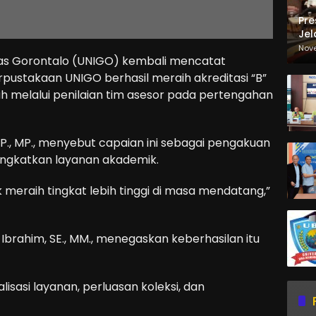
Pre
Jel
Ma
Nov
s Gorontalo (UNIGO) kembali mencatat
Sa
rpustakaan UNIGO berhasil meraih akreditasi “B”
ah melalui penilaian tim asesor pada pertengahan
SP., MP., menyebut capaian ini sebagai pengakuan
ngkatkan layanan akademik.
uk meraih tingkat lebih tinggi di masa mendatang,”
 Ibrahim, SE., MM., menegaskan keberhasilan itu
lisasi layanan, perluasan koleksi, dan