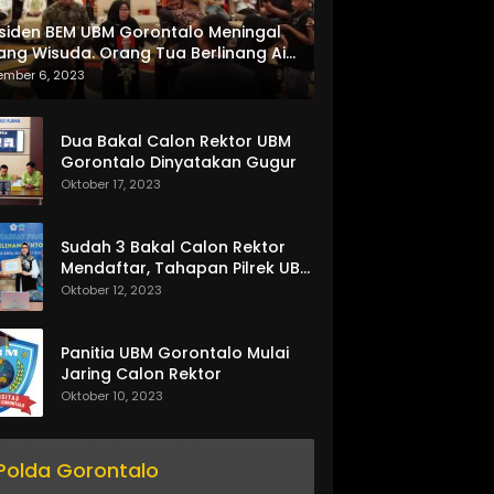
siden BEM UBM Gorontalo Meningal
ang Wisuda. Orang Tua Berlinang Air
ta Menerima SKL dan Pemasangan
ember 6, 2023
lempang
Dua Bakal Calon Rektor UBM
Gorontalo Dinyatakan Gugur
Oktober 17, 2023
Sudah 3 Bakal Calon Rektor
Mendaftar, Tahapan Pilrek UBM
Gorontalo Makin Seru
Oktober 12, 2023
Panitia UBM Gorontalo Mulai
Jaring Calon Rektor
Oktober 10, 2023
Polda Gorontalo