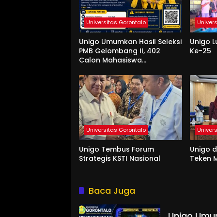
Universitas Gorontalo
Univer
Unigo Umumkan Hasil Seleksi
Unigo L
PMB Gelombang II, 402
Ke-25
Calon Mahasiswa
Dinyatakan Lulus
Universitas Gorontalo
Univer
Unigo Tembus Forum
Unigo 
Strategis KSTI Nasional
Teken M
Baca Juga
Unigo Umum