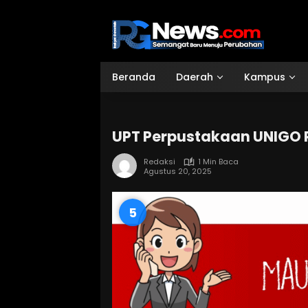
Langsung
ke
konten
Beranda
Daerah
Kampus
UPT Perpustakaan UNIGO R
Redaksi
1 Min Baca
Agustus 20, 2025
4