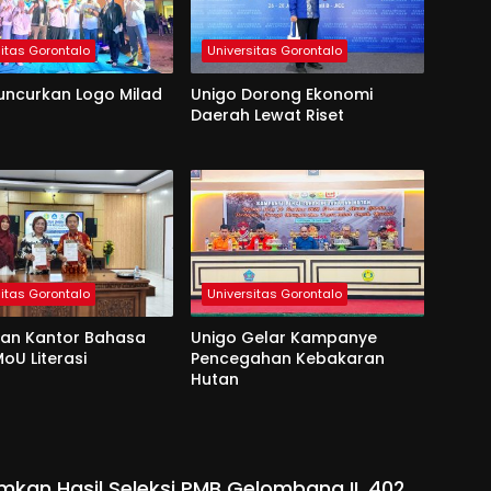
sitas Gorontalo
Universitas Gorontalo
uncurkan Logo Milad
Unigo Dorong Ekonomi
Daerah Lewat Riset
sitas Gorontalo
Universitas Gorontalo
dan Kantor Bahasa
Unigo Gelar Kampanye
oU Literasi
Pencegahan Kebakaran
Hutan
kan Hasil Seleksi PMB Gelombang II, 402