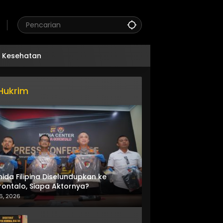
Kesehatan
Hukrim
nida Filipina Diselundupkan ke
ontalo, Siapa Aktornya?
6, 2026