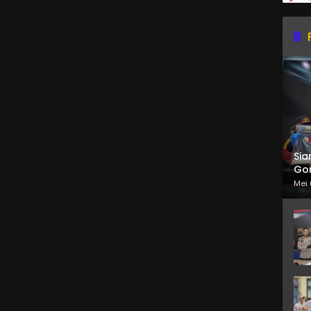
Sia
Gor
Mei 