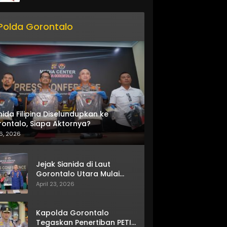
Polda Gorontalo
nida Filipina Diselundupkan ke
ontalo, Siapa Aktornya?
6, 2026
Jejak Sianida di Laut
Gorontalo Utara Mulai
Terkuak
April 23, 2026
Kapolda Gorontalo
Tegaskan Penertiban PETI