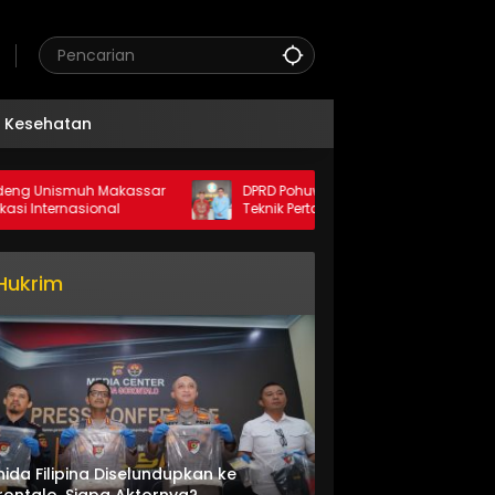
Kesehatan
nismuh Makassar
DPRD Pohuwato Dukung Kerja Sama
ernasional
Teknik Pertambangan dengan Unigo
Hukrim
nida Filipina Diselundupkan ke
ontalo, Siapa Aktornya?