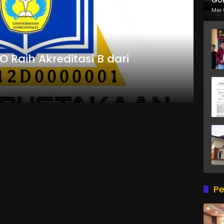
Mei 
 Raih Akreditasi B dari
Pe