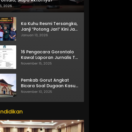
6, 2026
Ka Kuhu Resmi Tersangka,
Janji “Potong Jari” Kini Jadi
Bumerang
Januari 13, 2026
16 Pengacara Gorontalo
Kawal Laporan Jurnalis TV
One
November 15, 2025
Pemkab Gorut Angkat
Bicara Soal Dugaan Kasus
Asusila Oknum ASN
November 10, 2025
ndidikan