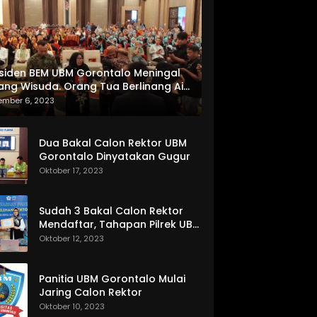
siden BEM UBM Gorontalo Meningal
ang Wisuda. Orang Tua Berlinang Air
ta Menerima SKL dan Pemasangan
ember 6, 2023
lempang
Dua Bakal Calon Rektor UBM
Gorontalo Dinyatakan Gugur
Oktober 17, 2023
Sudah 3 Bakal Calon Rektor
Mendaftar, Tahapan Pilrek UBM
Gorontalo Makin Seru
Oktober 12, 2023
Panitia UBM Gorontalo Mulai
Jaring Calon Rektor
Oktober 10, 2023